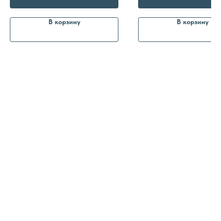
В корзину
В корзину
8 (982) 297 07 97
8 (982) 277 07 97
Энтузиастов 30Б, Челябинск
Политика
конфиденциальности