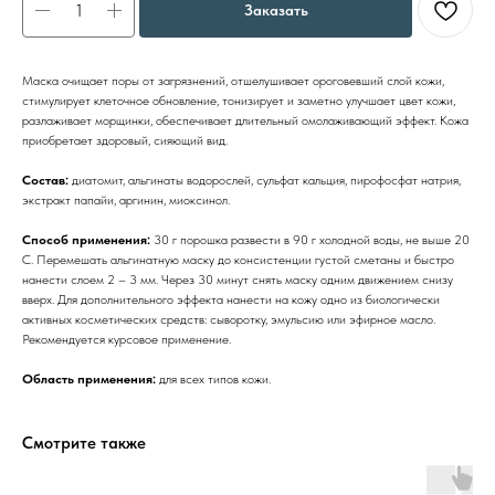
Заказать
Маска очищает поры от загрязнений, отшелушивает ороговевший слой кожи,
стимулирует клеточное обновление, тонизирует и заметно улучшает цвет кожи,
разлаживает морщинки, обеспечивает длительный омолаживающий эффект. Кожа
приобретает здоровый, сияющий вид.
Состав:
диатомит, альгинаты водорослей, сульфат кальция, пирофосфат натрия,
экстракт папайи, аргинин, миоксинол.
Способ применения:
30 г порошка развести в 90 г холодной воды, не выше 20
С. Перемешать альгинатную маску до консистенции густой сметаны и быстро
нанести слоем 2 – 3 мм. Через 30 минут снять маску одним движением снизу
вверх. Для дополнительного эффекта нанести на кожу одно из биологически
активных косметических средств: сыворотку, эмульсию или эфирное масло.
Рекомендуется курсовое применение.
Область применения:
для всех типов кожи.
Смотрите также
Бренды