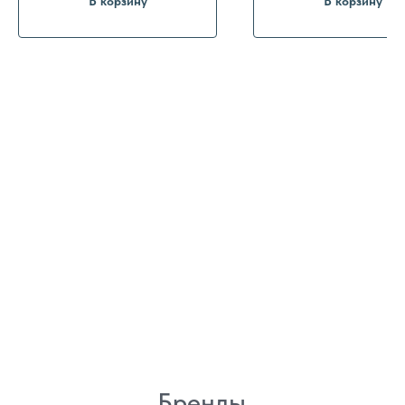
В корзину
В корзину
8 (982) 297 07 97
8 (982) 277 07 97
Энтузиастов 30Б, Челябинск
Политика
конфиденциальности