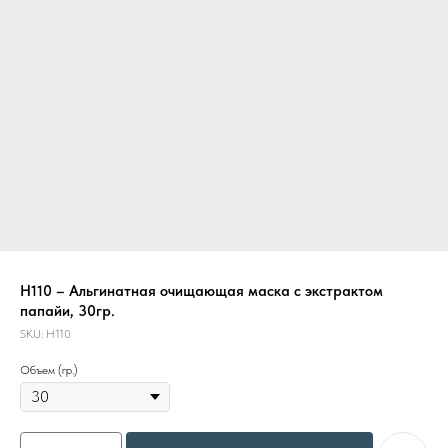
Н110 – Альгинатная очищающая маска с экстрактом
папайи, 30гр.
SKU:
Н110
Объем (гр.)