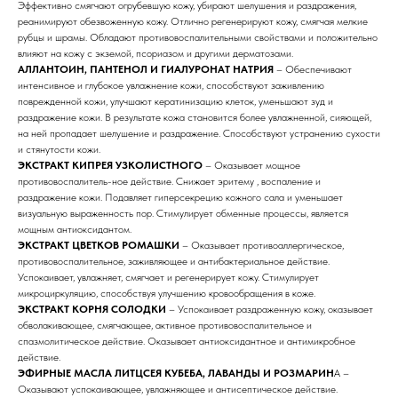
Эффективно смягчают огрубевшую кожу, убирают шелушения и раздражения,
реанимируют обезвоженную кожу. Отлично регенерируют кожу, смягчая мелкие
рубцы и шрамы. Обладают противовоспалительными свойствами и положительно
влияют на кожу с экземой, псориазом и другими дерматозами.
АЛЛАНТОИН, ПАНТЕНОЛ И ГИАЛУРОНАТ НАТРИЯ
– Обеспечивают
интенсивное и глубокое увлажнение кожи, способствуют заживлению
поврежденной кожи, улучшают кератинизацию клеток, уменьшают зуд и
раздражение кожи. В результате кожа становится более увлажненной, сияющей,
на ней пропадает шелушение и раздражение. Способствуют устранению сухости
и стянутости кожи.
ЭКСТРАКТ КИПРЕЯ УЗКОЛИСТНОГО
– Оказывает мощное
противовоспалитель-ное действие. Снижает эритему , воспаление и
раздражение кожи. Подавляет гиперсекрецию кожного сала и уменьшает
визуальную выраженность пор. Стимулирует обменные процессы, является
мощным антиоксидантом.
ЭКСТРАКТ ЦВЕТКОВ РОМАШКИ
– Оказывает противоаллергическое,
противовоспалительное, заживляющее и антибактериальное действие.
Успокаивает, увлажняет, смягчает и регенерирует кожу. Стимулирует
Бренды
микроциркуляцию, способствуя улучшению кровообращения в коже.
ЭКСТРАКТ КОРНЯ СОЛОДКИ
– Успокаивает раздраженную кожу, оказывает
обволакивающее, смягчающее, активное противовоспалительное и
Профессиональная
спазмолитическое действие. Оказывает антиоксидантное и антимикробное
косметика
действие.
ЭФИРНЫЕ МАСЛА ЛИТЦСЕЯ КУБЕБА, ЛАВАНДЫ И РОЗМАРИН
А –
Препараты косметолога
Оказывают успокаивающее, увлажняющее и антисептическое действие.