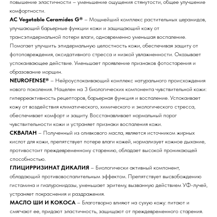
повышение эластичности – уменьшение ощущения стянутости, общее улучшение
комфортности.
AC Vegetable Ceramides G®
– Мощнейший комплекс растительных церамидов,
улучшающий барьерные функции кожи и защищающий кожу от
трансэпидермальной потери влаги, одновременно уменьшая воспаление.
Помогает улучшить эпидермальную целостность кожи, обеспечивая защиту от
фотоповреждения, оксидативного стресса и низкой увлажненности. Оказывает
успокаивающее действие. Уменьшает проявление признаков фотостарения и
образование морщин.
NEUROFENSE®
– Нейроуспокаивающий комплекс натурального происхождения
нового поколения. Нацелен на 3 биологических компонента чувствительной кожи:
гиперреактивность рецепторов, барьерная функция и воспаление. Успокаивает
кожу от воздействия климатического, химического и экологического стресса,
обеспечивает комфорт и защиту. Восстанавливает нормальный порог
чувствительности кожи и устраняет признаки воспаления кожи.
СКВАЛАН
– Полученный из оливкового масла, является источником жирных
кислот для кожи, препятствует потере влаги кожей, нормализует кожное дыхание,
противостоит преждевременному старению, обладает высокой проникающей
способностью.
ГЛИЦИРРИЗИНАТ ДИКАЛИЯ
– Биологически активный компонент,
обладающий противовоспалительным эффектом. Препятствует высвобождению
гистамина и гиалуронидазы, уменьшает эритему, вызванную действием УФ-лучей,
устраняет покраснения и раздражения.
МАСЛО ШИ И КОКОСА
– Благотворно влияют на сухую кожу: питают и
смягчают ее, придают эластичность, защищают от преждевременного старения.