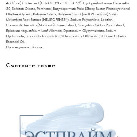
Acid (and) Cholesterol (CERAMIDYL-OMEGA N®), Cyclopentasiloxane, Ceteareth-
20, Sorbitan Oleate, Panthenol, Butyrospermum Parkii (Shea) Butter, Phenoxyethanol,
Ethylhexylglycerin, Butylene Glycol, Butylene Glycol (and) Water (and) Salvia
Miltiorrhiza Root Extract (NEUROFENSE®), Sodium Polyacrylate, Lecithin,
Chamomilla Recutita (Matricaria) Flower Extract, Glycyrrhiza Glabra Root Extract,
8 (982) 297 07 97
Epilobium Angustifolium Leaf, Allantoin, Dipotassium Glycyrrhizinate, Sodium
8 (982) 277 07 97
Hyaluronate, Lavandula Angustifolia Oil, Rosmarinus Officinalis Oil, Litsea Cubeba
Essential Oil.
Производитель:: Россия
Энтузиастов 30Б, Челябинск
Смотрите также
Политика
конфиденциальности