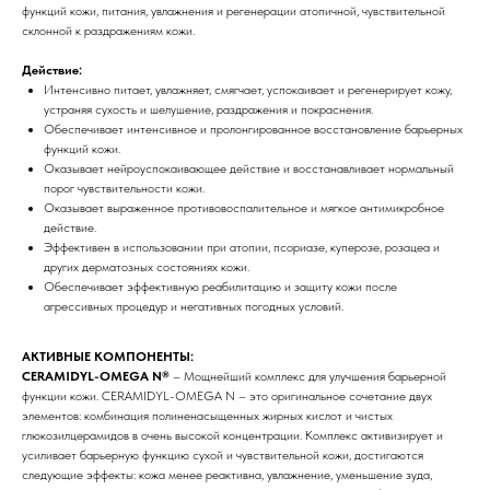
функций кожи, питания, увлажнения и регенерации атопичной, чувствительной
склонной к раздражениям кожи.
Действие:
Интенсивно питает, увлажняет, смягчает, успокаивает и регенерирует кожу,
устраняя сухость и шелушение, раздражения и покраснения.
Обеспечивает интенсивное и пролонгированное восстановление барьерных
функций кожи.
Оказывает нейроуспокаивающее действие и восстанавливает нормальный
порог чувствительности кожи.
Оказывает выраженное противовоспалительное и мягкое антимикробное
действие.
Эффективен в использовании при атопии, псориазе, куперозе, розацеа и
других дерматозных состояниях кожи.
Обеспечивает эффективную реабилитацию и защиту кожи после
агрессивных процедур и негативных погодных условий.
АКТИВНЫЕ КОМПОНЕНТЫ:
CERAMIDYL-OMEGA N®
– Мощнейший комплекс для улучшения барьерной
функции кожи. CERAMIDYL-OMEGA N – это оригинальное сочетание двух
элементов: комбинация полиненасыщенных жирных кислот и чистых
глюкозилцерамидов в очень высокой концентрации. Комплекс активизирует и
усиливает барьерную функцию сухой и чувствительной кожи, достигаются
следующие эффекты: кожа менее реактивна, увлажнение, уменьшение зуда,