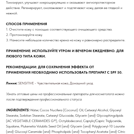
Тонизируют, улучшают микроциркуляцию и оказывают ангиопротекторное
действие. Регенерируют, омолаживают и подтягивают кожу, делая ее гладкой и
Доставка
нежной.
СПОСОБ ПРИМЕНЕНИЯ
1. Очистите кожу с помощью соответствующего очищающего средства.
2. Протонизируйте кожу.
3. Нанесите небольшое количество крема на кожу и равномерно распределите.
ПРИМЕНЕНИЕ: ИСПОЛЬЗУЙТЕ УТРОМ И ВЕЧЕРОМ ЕЖЕДНЕВНО. ДЛЯ
ЛЮБОГО ТИПА КОЖИ.
РЕКОМЕНДАЦИИ: ДЛЯ СОХРАНЕНИЯ ЭФФЕКТА ОТ
ПРИМЕНЕНИЯ НЕОБХОДИМО ИСПОЛЬЗОВАТЬ ПРЕПАРАТ С SPF 50.
Линия:
SENSITIVE - Чувствительная кожа, Домашний уход
Узнать оптовые цены на профессиональные препараты для косметолога можно
после подтверждения профессионального статуса.
INGRIDIENTS:
Water, Cocos Nucifera (Coconut) Oil, Cetearyl Alcohol, Glyceryl
Stearate, Sorbitan Stearate, Cetearyl Glucoside, Glycerin (and) Glycosphingolipids
(AC VEGETABLE CERAMIDES G®), Octyldodecanol, Caprylic/Capric Triglyceride,
Squalane, Plukenetia Volubilis Seed Oil (and) Glycerin (and) Polyglyceryl-10 Laurate
(and) Glucosyl Ceramide (and) Phospholipids (and) Tocopheryl Acetate (and) Citric