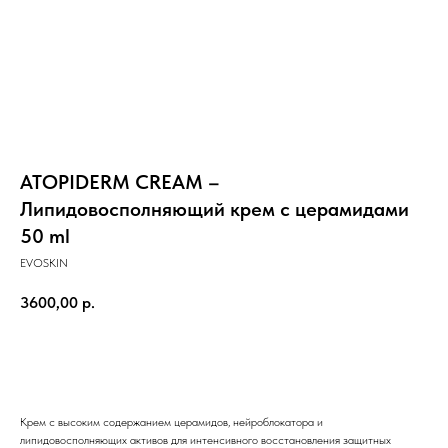
ATOPIDERM CREAM –
Липидовосполняющий крем с церамидами
50 ml
EVOSKIN
3600,00
р.
Заказать
Крем с высоким содержанием церамидов, нейроблокатора и
липидовосполняющих активов для интенсивного восстановления защитных