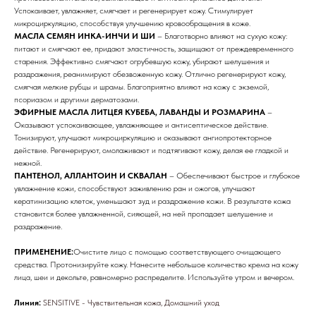
Успокаивает, увлажняет, смягчает и регенерирует кожу. Стимулирует
микроциркуляцию, способствуя улучшению кровообращения в коже.
МАСЛА СЕМЯН ИНКА-ИНЧИ И ШИ
– Благотворно влияют на сухую кожу:
питают и смягчают ее, придают эластичность, защищают от преждевременного
старения. Эффективно смягчают огрубевшую кожу, убирают шелушения и
раздражения, реанимируют обезвоженную кожу. Отлично регенерируют кожу,
Бренды
смягчая мелкие рубцы и шрамы. Благоприятно влияют на кожу с экземой,
псориазом и другими дерматозами.
Профессиональная
ЭФИРНЫЕ МАСЛА ЛИТЦЕЯ КУБЕБА, ЛАВАНДЫ И РОЗМАРИНА
–
Оказывают успокаивающее, увлажняющее и антисептическое действие.
косметика
Тонизируют, улучшают микроциркуляцию и оказывают ангиопротекторное
действие. Регенерируют, омолаживают и подтягивают кожу, делая ее гладкой и
Препараты косметолога
нежной.
ПАНТЕНОЛ, АЛЛАНТОИН И СКВАЛАН
– Обеспечивают быстрое и глубокое
Доставка
увлажнение кожи, способствуют заживлению ран и ожогов, улучшают
кератинизацию клеток, уменьшают зуд и раздражение кожи. В результате кожа
становится более увлажненной, сияющей, на ней пропадает шелушение и
раздражение.
ПРИМЕНЕНИЕ:
Очистите лицо с помощью соответствующего очищающего
средства. Протонизируйте кожу. Нанесите небольшое количество крема на кожу
лица, шеи и декольте, равномерно распределите. Используйте утром и вечером.
Линия:
SENSITIVE - Чувствительная кожа, Домашний уход