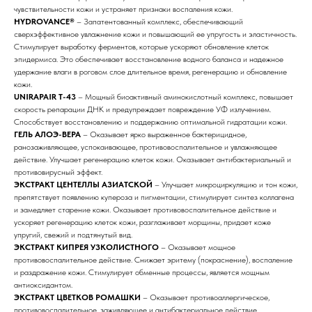
чувствительности кожи и устраняет признаки воспаления кожи.
HYDROVANCE®
– Запатентованный комплекс, обеспечивающий
сверхэффективное увлажнение кожи и повышающий ее упругость и эластичность.
Стимулирует выработку ферментов, которые ускоряют обновление клеток
эпидермиса. Это обеспечивает восстановление водного баланса и надежное
удержание влаги в роговом слое длительное время, регенерацию и обновление
кожи.
UNIRAPAIR T-43
– Mощный биоактивный аминокислотный комплекс, повышает
скорость репарации ДНК и предупреждает повреждение УФ излучением.
Способствует восстановлению и поддержанию оптимальной гидратации кожи.
ГЕЛЬ АЛОЭ-ВЕРА
– Оказывает ярко выраженное бактерицидное,
ранозаживляющее, успокаивающее, противовоспалительное и увлажняющее
действие. Улучшает регенерацию клеток кожи. Оказывает антибактериальный и
противовирусный эффект.
ЭКСТРАКТ ЦЕНТЕЛЛЫ АЗИАТСКОЙ
– Улучшает микроциркуляцию и тон кожи,
препятствует появлению купероза и пигментации, стимулирует синтез коллагена
и замедляет старение кожи. Оказывает противовоспалительное действие и
ускоряет регенерацию клеток кожи, разглаживает морщины, придает коже
упругий, свежий и подтянутый вид.
ЭКСТРАКТ КИПРЕЯ УЗКОЛИСТНОГО
– Оказывает мощное
противовоспалительное действие. Снижает эритему (покраснение), воспаление
и раздражение кожи. Стимулирует обменные процессы, является мощным
антиоксидантом.
ЭКСТРАКТ ЦВЕТКОВ РОМАШКИ
– Оказывает противоаллергическое,
противовоспалительное, заживляющее и антибактериальное действие.