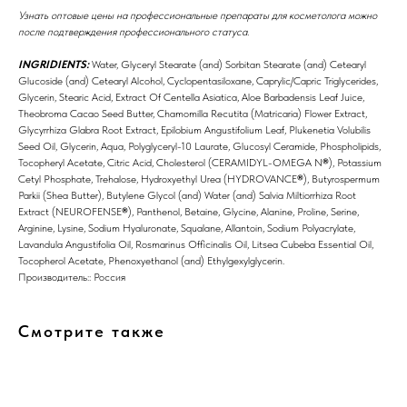
Узнать оптовые цены на профессиональные препараты для косметолога можно
после подтверждения профессионального статуса.
INGRIDIENTS:
Water, Glyceryl Stearate (and) Sorbitan Stearate (and) Cetearyl
Glucoside (and) Cetearyl Alcohol, Cyclopentasiloxane, Caprylic/Capric Triglycerides,
Glycerin, Stearic Acid, Extract Of Centella Asiatica, Aloe Barbadensis Leaf Juice,
Theobroma Cacao Seed Butter, Chamomilla Recutita (Matricaria) Flower Extract,
Glycyrrhiza Glabra Root Extract, Epilobium Angustifolium Leaf, Plukenetia Volubilis
Seed Oil, Glycerin, Aqua, Polyglyceryl-10 Laurate, Glucosyl Ceramide, Phospholipids,
Tocopheryl Acetate, Citric Acid, Cholesterol (CERAMIDYL-OMEGA N
®
), Potassium
Cetyl Phosphate, Trehalose, Hydroxyethyl Urea (HYDROVANCE
®
), Butyrospermum
Parkii (Shea Butter), Butylene Glycol (and) Water (and) Salvia Miltiorrhiza Root
Extract (NEUROFENSE
®
), Panthenol, Betaine, Glycine, Alanine, Proline, Serine,
Arginine, Lysine, Sodium Hyaluronate, Squalane, Allantoin, Sodium Polyacrylate,
Lavandula Angustifolia Oil, Rosmarinus Officinalis Oil, Litsea Cubeba Essential Oil,
Tocopherol Acetate, Phenoxyethanol (and) Ethylgexylglycerin.
Производитель:: Россия
8 (982) 297 07 97
8 (982) 277 07 97
Смотрите также
Энтузиастов 30Б, Челябинск