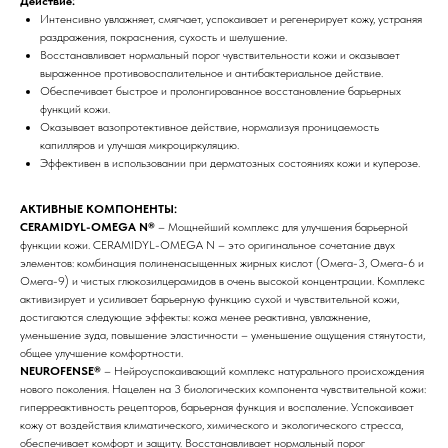
Действие:
Интенсивно увлажняет, смягчает, успокаивает и регенерирует кожу, устраняя
раздражения, покраснения, сухость и шелушение.
Восстанавливает нормальный порог чувствительности кожи и оказывает
выраженное противовоспалительное и антибактериальное действие.
Обеспечивает быстрое и пролонгированное восстановление барьерных
функций кожи.
Оказывает вазопротективное действие, нормализуя проницаемость
капилляров и улучшая микроциркуляцию.
Эффективен в использовании при дерматозных состояниях кожи и куперозе.
АКТИВНЫЕ КОМПОНЕНТЫ:
CERAMIDYL-OMEGA N®
– Мощнейший комплекс для улучшения барьерной
функции кожи. CERAMIDYL-OMEGA N – это оригинальное сочетание двух
элементов: комбинация полиненасыщенных жирных кислот (Омега-3, Омега-6 и
Омега-9) и чистых глюкозилцерамидов в очень высокой концентрации. Комплекс
активизирует и усиливает барьерную функцию сухой и чувствительной кожи,
достигаются следующие эффекты: кожа менее реактивна, увлажнение,
уменьшение зуда, повышение эластичности – уменьшение ощущения стянутости,
общее улучшение комфортности.
NEUROFENSE®
– Нейроуспокаивающий комплекс натурального происхождения
нового поколения. Нацелен на 3 биологических компонента чувствительной кожи:
гиперреактивность рецепторов, барьерная функция и воспаление. Успокаивает
кожу от воздействия климатического, химического и экологического стресса,
обеспечивает комфорт и защиту. Восстанавливает нормальный порог