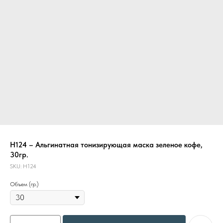
Н124 – Альгинатная тонизирующая маска зеленое кофе,
30гр.
SKU:
Н124
Объем (гр.)