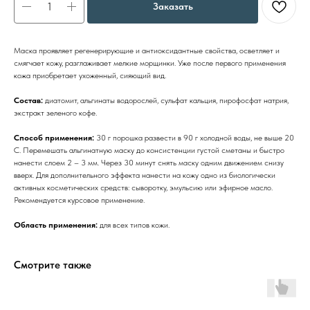
Заказать
Маска
проявляет регенерирующие и антиоксидантные свойства, осветляет и
смягчает кожу, разглаживает мелкие морщинки. Уже после первого применения
кожа приобретает ухоженный, сияющий вид.
Состав:
диатомит, альгинаты водорослей, сульфат кальция, пирофосфат натрия,
экстракт зеленого кофе.
Способ применения:
30 г порошка развести в 90 г холодной воды, не выше 20
С. Перемешать альгинатную маску до консистенции густой сметаны и быстро
нанести слоем 2 – 3 мм. Через 30 минут снять маску одним движением снизу
вверх. Для дополнительного эффекта нанести на кожу одно из биологически
активных косметических средств: сыворотку, эмульсию или эфирное масло.
Рекомендуется курсовое применение.
Область применения:
для всех типов кожи.
Смотрите также
Бренды