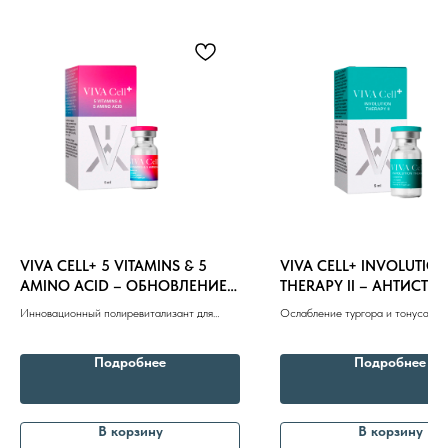
Профессиональная
косметика
Препараты косметолога
Доставка
VIVA CELL+ 5 VITAMINS & 5
VIVA CELL+ INVOLUTIO
AMINO ACID – ОБНОВЛЕНИЕ
THERAPY II – АНТИСТРЕ
КОЖИ 5ml
ОСВЕТЛЕНИЕ 5ml
Инновационный полиревитализант для
Ослабление тургора и тонуса кож
естественного обновления кожи. Улучшение
дряблость кожи, птоз, угревая бол
тургора, устранение тусклого оттенка,
Подробнее
Подробнее
разглаживание мелких морщин и
восстановление защитных функций кожи
В корзину
В корзину