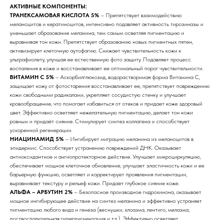
АКТИВНЫЕ КОМПОНЕНТЫ:
ТРАНЕКСАМОВАЯ КИСЛОТА 5%
– Препятствует взаимодействию
меланоцитов и кератиноцитов, интенсивно подавляет активность тирозиназы и
уменьшает образование меланина, тем самым осветляя пигментацию и
выравнивая тон кожи. Препятствует образованию новых пигментных пятен,
активизирует клеточную аутофагию. Снижает чувствительность кожи к
ультрафиолету, улучшая ее естественную фото защиту. Подавляет процесс
воспаления в коже и восстанавливает ее оптимальный порог чувствительности.
ВИТАМИН С 5%
– Аскорбилглюкозид, водорастворимая форма Витамина С,
защищает кожу от фотостарения восстанавливает ее, препятствует повреждению
кожи свободными радикалами, укрепляет сосудистую стенку и улучшает
кровообращение, что помогает избавиться от отеков и придает коже здоровый
цвет. Эффективно осветляет нежелательную пигментацию, делает тон кожи
ровным и придаёт сияние. Стимулирует синтез коллагена и способствует
ускоренной регенерации.
НИАЦИНАМИД 5%
– Ингибирует миграцию меланина из меланоцитов в
эпидермис. Способствует устранению повреждений ДНК. Оказывает
антиоксидантное и ангиопротекторное действие. Улучшает микроциркуляцию,
обеспечивает мощное клеточное обновление, улучшает эластичность кожи и ее
барьерную функцию, осветляет и корректирует проявления пигментации,
выравнивает текстуру и рельеф кожи. Придает глубокое сияние коже.
АЛЬФА – АРБУТИН 2%
– Безопасное производное гидрохинона, оказывает
мощное ингибирующее действие на синтез меланина и эффективно устраняет
пигментацию любого вида и генеза (веснушки, хлоазма, лентиго, мелазма,
поствоспалительная гиперпигментация и т.д.). Эффективно осветляет