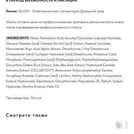
В ПЕРИОД БЕРЕМЕННОСТИ И ЛАКТАЦИИ.
Препараты косметолога
Линия:
GLOW - Осветление кожи, пигментация. Домашний уход
Доставка
Узнать оптовые цены на профессиональные препараты для косметолога можно
после подтверждения профессионального статуса.
INGRIDIENTS:
Water, Tranexamic Acid, Ascorbyl Glucoside, Isopropyl Myristate,
Glyceryl Stearate (and) Cetearyl Alcohol (and) Sodium Stearoyl Lactylate,
Niacinamide, Kojic Acid, Alpha-Arbutin, Dimethicone / Vinyl Dimethicone
Crosspolymer (and) Cyclopen-tasiloxane (and) Dimethicone, Potassium Cetyl
Phosphate, Phenoxyethanol (and) Ethylhexylglycerin, Polymethylsilsesquioxane,
Glycyrrhiza Glabra Root Extract, Salix Alba Bark Extract, Hydrolyzed Candida
Saitoana Extract (CELLDETOX®), Ammonium Polyacryloyldimethyl Taurate,
Tocopheryl Acetate, Carbomer (and) Lecithin, Methyl Methacrylate Crosspolymer,
Sodium Hyaluronate, Dipotassium Glycyrrhizinate, Polysorbate-20, Parfum, Sodium
Hydroxide, Mentha Arvensis Herb Oil.
Производитель:: Россия
Смотрите также