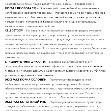
нежелательную пигментацию, делает тон кожи ровным и придает сияние.
КОЕВАЯ КИСЛОТА 2%
– Основным действием койевой кислоты является
ингибирование фермента тирозиназы – ключевого фермента синтеза меланина в
меланонацитах, что обеспечивает осветляющий эффект, а также профилактику
появления новой пигментации. Койевой кислоте присущи бактерицидные,
инсектицидные и фунгицидные свойства.
CELLDETOX®
– Инновационный компонент активизирует процесс аутофагии,
эффективно способствует процессу образования аутофагосом и увеличивает
липосомальную активность и активность процесса детоксикации клеток. Иными
словами усиливает процесс детоксикации клеток кожи, снижая уровень
окисленных белков и липидов. Разглаживает и улучшает текстуру кожи. Уменьшает
видимые признаки старения, выравнивает тон и восстанавливает естественное
сияние кожи.
ГЛИЦИРРИЗИНАТ ДИКАЛИЯ
– Биологически активный компонент,
обладающий противовоспалительным эффектом. Препятствует высвобождению
гистамина и гиалуронидазы, уменьшает эритему, вызванную действием УФ-лучей,
устраняет покраснения и раздражения.
ЭКСТРАКТ КОРНЯ СОЛОДКИ
– Препятствует повреждению кожи
свободными радикалами успокаивает раздраженную кожу, обладает
обволакивающим, смягчающим и активным противовоспалительным действием,
оказывает спазмолитическое и иммуномодулирующее действие. Участвует в
процессах нормализации синтеза пигмента. Освежает и осветляет кожу.
ЭКСТРАКТ КОРЫ БЕЛОЙ ИВЫ
– Нормализует салоотделение, сужает поры,
стимулирует обновление эпидермиса, очищает кожу от омертвевших клеток,
уменьшает морщины, улучшает состояние кожи, выравнивает тон и придает