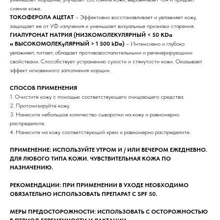
сияние коже.
ТОКОФЕРОЛА АЦЕТАТ
– Эффективно восстанавливает и увлажняет кожу,
защищает ее от УФ излучения и уменьшает визуальные признаки старения.
ГИАЛУРОНАТ НАТРИЯ (НИЗКОМОЛЕКУЛЯРНЫЙ < 50 KDa
и ВЫСОКОМОЛЕКуЛЯРНЫЙ > 1 500 kDa)
– Интенсивно и глубоко
увлажняет, питает, обладает противовоспалительными и регенерирующими
свойствами. Способствует устранению сухости и стянутости кожи. Оказывает
эффект мгновенного заполнения морщин.
СПОСОБ ПРИМЕНЕНИЯ
1. Очистите кожу с помощью соответствующего очищающего средства.
2. Протонизируйте кожу.
3. Нанесите небольшое количество сыворотки на кожу и равномерно
распределите.
4. Нанесите на кожу соответствующий крем и равномерно распределите.
ПРИМЕНЕНИЕ: ИСПОЛЬЗУЙТЕ УТРОМ И / ИЛИ ВЕЧЕРОМ ЕЖЕДНЕВНО.
ДЛЯ ЛЮБОГО ТИПА КОЖИ. ЧУВСТВИТЕЛЬНАЯ КОЖА ПО
НАЗНАЧЕНИЮ.
Бренды
РЕКОМЕНДАЦИИ: ПРИ ПРИМЕНЕНИИ В УХОДЕ НЕОБХОДИМО
ОБЯЗАТЕЛЬНО ИСПОЛЬЗОВАТЬ ПРЕПАРАТ С SPF 50.
Профессиональная
МЕРЫ ПРЕДОСТОРОЖНОСТИ: ИСПОЛЬЗОВАТЬ С ОСТОРОЖНОСТЬЮ
косметика