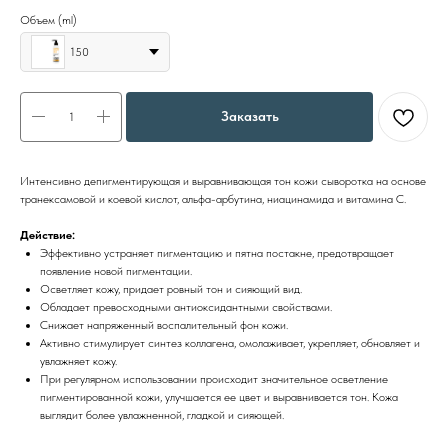
Объем (ml)
150
Заказать
Интенсивно депигментирующая и выравнивающая тон кожи сыворотка на основе
транексамовой и коевой кислот, альфа-арбутина, ниацинамида и витамина С.
Действие:
Эффективно устраняет пигментацию и пятна постакне, предотвращает
появление новой пигментации.
Осветляет кожу, придает ровный тон и сияющий вид.
Обладает превосходными антиоксидантными свойствами.
Снижает напряженный воспалительный фон кожи.
Активно стимулирует синтез коллагена, омолаживает, укрепляет, обновляет и
увлажняет кожу.
При регулярном использовании происходит значительное осветление
пигментированной кожи, улучшается ее цвет и выравнивается тон. Кожа
выглядит более увлажненной, гладкой и сияющей.