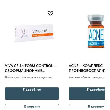
8 (982) 297 07 97
8 (982) 277 07 97
Энтузиастов 30Б, Челябинск
Политика
VIVA CELL+ FORM CONTROL –
ACNE – КОМПЛЕКС
конфиденциальности
ДЕФОРМАЦИОННЫЕ
ПРОТИВОВОСПАЛИТЕ
ИЗМЕНЕНИЯ КОЖИ 1.5ml
И СЕБОРЕГУЛИРУЮЩИЙ
Лифтинг, контурирование и тонус кожи
Комплекс обладает мощным
ml
противоспалительным, регенери
себорегулирующим эффектом
Подробнее
Подробнее
В корзину
В корзину