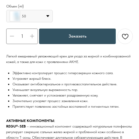
Объем (ml)
50
Заказать
Легкий ежедневный увлажняющий крем для ухода за жирной и комбинированной
кожей, а также для кожи с проявлениями АКНЕ.
Эффективно контролирует процесс гиперсекреции кожного сала.
Устраняет жирный блеск.
Оказывает антибактериальное и противовоспалительное действие.
Уменьшает визуальную выраженность пор.
Увлажняет, смягчает и успокаивает раздраженную кожу.
Значительно ускоряет процесс заживления кожи.
Препятствует появлению застойных воспалений и пигментных пятен.
АКТИВНЫЕ КОМПОНЕНТЫ:
REGU®-SEB
– инновационный компонент содержащий натуральные полифенолы
регулирует секрецию сальных желез жирной и проблемной кожи особенно в
области Т-зоны. Обеспечивает длительное себорегулирующее действие. В