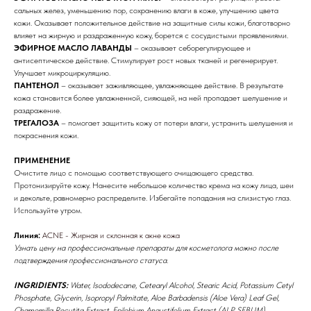
сальных желез, уменьшению пор, сохранению влаги в коже, улучшению цвета
кожи. Оказывает положительное действие на защитные силы кожи, благотворно
влияет на жирную и раздраженную кожу, борется с сосудистыми проявлениями.
ЭФИРНОЕ МАСЛО ЛАВАНДЫ
– оказывает себорегулирующее и
антисептическое действие. Стимулирует рост новых тканей и регенерирует.
Улучшает микроциркуляцию.
ПАНТЕНОЛ
– оказывает заживляющее, увлажняющее действие. В результате
кожа становится более увлажненной, сияющей, на ней пропадает шелушение и
раздражение.
ТРЕГАЛОЗА
– помогает защитить кожу от потери влаги, устранить шелушения и
покраснения кожи.
ПРИМЕНЕНИЕ
Очистите лицо с помощью соответствующего очищающего средства.
Протонизируйте кожу. Нанесите небольшое количество крема на кожу лица, шеи
и декольте, равномерно распределите. Избегайте попадания на слизистую глаз.
Используйте утром.
Линия:
АCNE - Жирная и склонная к акне кожа
Узнать цену на профессиональные препараты для косметолога можно после
Бренды
подтверждения профессионального статуса.
Профессиональная
INGRIDIENTS:
Water, Isododecane, Cetearyl Alcohol, Stearic Acid, Potassium Cetyl
Phosphate, Glycerin, Isopropyl Palmitate, Aloe Barbadensis (Aloe Vera) Leaf Gel,
косметика
Chamomilla Recutita Extract, Epilobium Angustifolium Extract (ALP SEBUM),