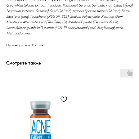
Glycyrrhiza Glabra Extract, Trehalose, Panthenol, Serenoa Serrulata Fruit Extract (and)
Препараты косметолога
Sesamum Indicum (Sesame) Seed Oil (and) Argania Spinosa Kernel Oil (and) Beta-
Sitosterol (and) Tocopherol (REGU®-SEB), Sodium Polyacrylate, Xanthan Gum,
Доставка
Melaleuca Alternifolia Leaf (Tea Tree) Oil, Mentha Piperita (Peppermint) Oil,
Lavandula Angustifolia (Lavender) Oil, Phenoxyethanol (and) Ethylhexylglycerin,
Triethanolamine.
Производитель:: Россия
Смотрите также