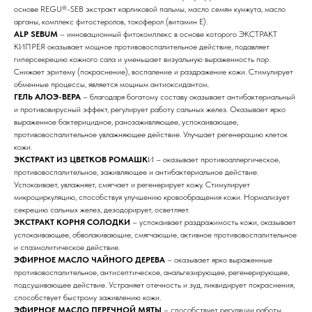
основе REGU®-SEB экстракт карликовой пальмы, масло семян кунжута, масло
арганы, комплекс фитостеролов, токоферол (витамин Е).
ALP SEBUM
– инновационный фитокомплекс в основе которого ЭКСТРАКТ
КИПРЕЯ оказывает мощное противовоспалительное действие, подавляет
гиперсекрецию кожного сала и уменьшает визуальную выраженность пор.
Снижает эритему (покраснение), воспаление и раздражение кожи. Стимулирует
обменные процессы, является мощным антиоксидантом.
ГЕЛЬ АЛОЭ-ВЕРА
– благодаря богатому составу оказывает антибактериальный
и противовирусный эффект, регулирует работу сальных желез. Оказывает ярко
выраженное бактерицидное, ранозаживляющее, успокаивающее,
противовоспалительное увлажняющее действие. Улучшает регенерацию клеток
кожи.
ЭКСТРАКТ ИЗ ЦВЕТКОВ РОМАШК
И – оказывает противоаллергическое,
противовоспалительное, заживляющее и антибактериальное действие.
Успокаивает, увлажняет, смягчает и регенерирует кожу. Стимулирует
микроциркуляцию, способствуя улучшению кровообращения кожи. Нормализует
секрецию сальных желез, дезодорирует, осветляет.
ЭКСТРАКТ КОРНЯ СОЛОДКИ
– успокаивает раздражимость кожи, оказывает
успокаивающее, обволакивающие, смягчающие, активное противовоспалительное
и спазмолитическое действие.
ЭФИРНОЕ МАСЛО ЧАЙНОГО ДЕРЕВА
– оказывает ярко выраженные
противовоспалительное, антисептическое, анальгезирующее, регенерирующее,
подсушивающее действие. Устраняет отечность и зуд, ликвидирует покраснения,
способствует быстрому заживлению кожи.
ЭФИРНОЕ МАСЛО ПЕРЕЧНОЙ МЯТЫ
– способствует регуляции работы