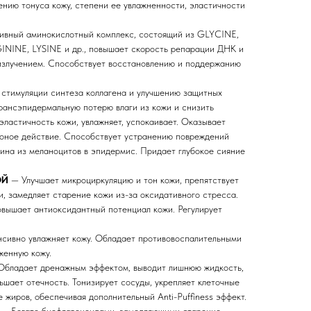
ению тонуса кожу, степени ее увлажненности, эластичности
вный аминокислотный комплекс, состоящий из GLYCINE,
NINE, LYSINE и др., повышает скорость репарации ДНК и
злучением. Способствует восстановлению и поддержанию
стимуляции синтеза коллагена и улучшению защитных
трансэпидермальную потерю влаги из кожи и снизить
эластичность кожи, увлажняет, успокаивает. Оказывает
ооное действие. Способствует устранению повреждений
на из меланоцитов в эпидермис. Придает глубокое сияние
ОЙ
— Улучшает микроциркуляцию и тон кожи, препятствует
, замедляет старение кожи из-за оксидативного стресса.
овышает антиоксидантный потенциал кожи. Регулирует
сивно увлажняет кожу. Обладает противовоспалительными
женную кожу.
бладает дренажным эффектом, выводит лишнюю жидкость,
ьшает отечность. Тонизирует сосуды, укрепляет клеточные
жиров, обеспечивая дополнительный Anti-Puffiness эффект.
— Богато биофлавоноидами, замедляющими старение