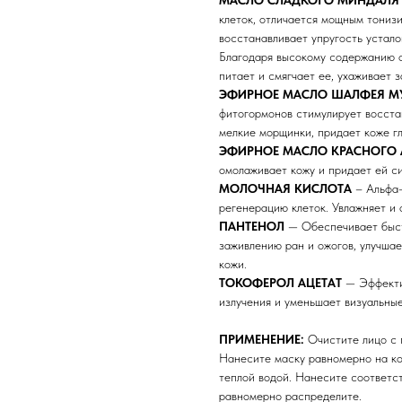
клеток, отличается мощным тониз
восстанавливает упругость устало
Благодаря высокому содержанию о
питает и смягчает ее, ухаживает 
ЭФИРНОЕ МАСЛО ШАЛФЕЯ М
фитогормонов стимулирует восстан
мелкие морщинки, придает коже гл
ЭФИРНОЕ МАСЛО КРАСНОГО 
омолаживает кожу и придает ей с
МОЛОЧНАЯ КИСЛОТА
– Альфа-
регенерацию клеток. Увлажняет и 
ПАНТЕНОЛ
— Обеспечивает быст
заживлению ран и ожогов, улучша
кожи.
ТОКОФЕРОЛ АЦЕТАТ
— Эффектив
излучения и уменьшает визуальные
ПРИМЕНЕНИЕ:
Очистите лицо с
Нанесите маску равномерно на ко
теплой водой. Нанесите соответст
равномерно распределите.