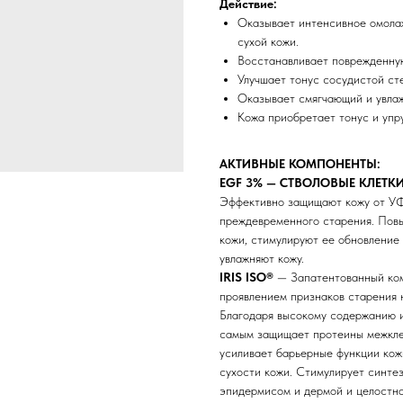
Действие:
Оказывает интенсивное омола
сухой кожи.
Восстанавливает поврежденну
Улучшает тонус сосудистой ст
Оказывает смягчающий и увла
Кожа приобретает тонус и упру
АКТИВНЫЕ КОМПОНЕНТЫ:
EGF 3% — СТВОЛОВЫЕ КЛЕТК
Эффективно защищают кожу от УФ
преждевременного старения. Пов
кожи, стимулируют ее обновление
увлажняют кожу.
IRIS ISO®
— Запатентованный ком
проявлением признаков старения 
Благодаря высокому содержанию и
самым защищает протеины межклет
усиливает барьерные функции кож
сухости кожи. Стимулирует синтез
эпидермисом и дермой и целостно