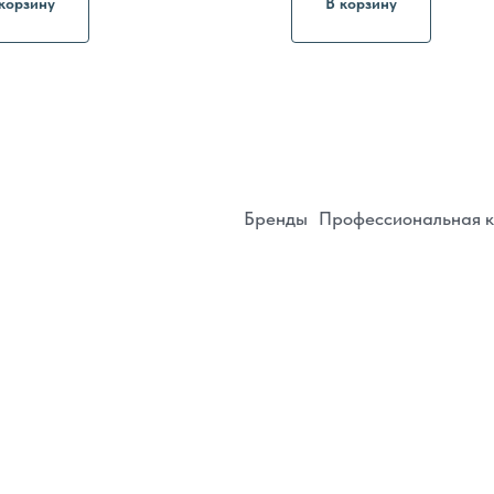
корзину
В корзину
ИП Белянина Дарья Юрь
Регистрационный номер в реестре Роскомн