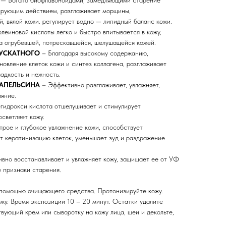
ирующим действием, разглаживает морщины,
й, вялой кожи. регулирует водно — липидный баланс кожи.
леиновой кислоты легко и быстро впитывается в кожу,
за огрубевшей, потрескавшейся, шелушащейся кожей.
УСКАТНОГО
– Благодаря высокому содержанию,
овление клеток кожи и синтез коллагена, разглаживает
адкость и нежность.
АПЕЛЬСИНА
– Эффективно разглаживает, увлажняет,
ияние.
гидрокси кислота отшелушивает и стимулирует
осветляет кожу.
рое и глубокое увлажнение кожи, способствует
ет кератинизацию клеток, уменьшает зуд и раздражение
но восстанавливает и увлажняет кожу, защищает ее от УФ
 признаки старения.
 помощью очищающего средства. Протонизируйте кожу.
жу. Время экспозиции 10 – 20 минут. Остатки удалите
вующий крем или сыворотку на кожу лица, шеи и декольте,