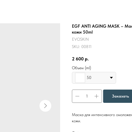
EGF ANTI AGING MASK – Маск
кожи 50ml
EVOSKIN
SKU:
00811
2 600
р.
Объем (ml)
50
Заказать
Маска для интенсивного омоложен
кожи.