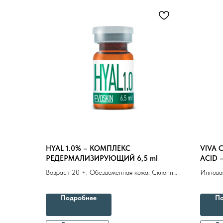
HYAL 1.0% – КОМПЛЕКС
VIVA 
РЕДЕРМАЛИЗИРУЮЩИЙ 6,5 ml
ACID 
Возраст 20 +. Обезвоженная кожа. Склонная
Иннова
к отечности кожа. Усталый и
естеств
комбинированный тип старения
тургора
Подробнее
По
разгла
восста