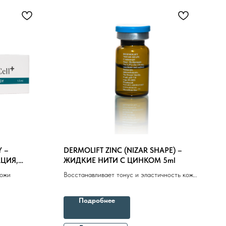
епараты косметолога
Доставка
Y –
DERMOLIFT ZINC (NIZAR SHAPE) –
АЦИЯ,
ЖИДКИЕ НИТИ С ЦИНКОМ 5ml
кожи
Восстанавливает тонус и эластичность кожи,
препятствует чрезмерной сухости и
гиперкератозу
Подробнее