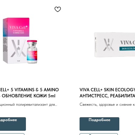
Бренды
Профессиональная косметика
Пр
CELL+ 5 VITAMINS & 5 AMINO
VIVA CELL+ SKIN ECOLOG
– ОБНОВЛЕНИЕ КОЖИ 5ml
АНТИСТРЕСС, РЕАБИЛИТ
ДЕТОКС 1.5ml
ционный полиревитализант для
Свежесть, здоровье и сияние 
енного обновления кожи. Улучшение
, устранение тусклого оттенка,
дробнее
Подробнее
живание мелких морщин и
новление защитных функций кожи