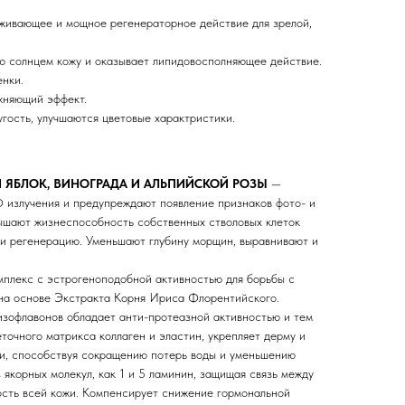
живающее и мощное регенераторное действие для зрелой,
ю солнцем кожу и оказывает липидовосполняющее действие.
енки.
жняющий эффект.
гость, улучшаются цветовые характристики.
И ЯБЛОК, ВИНОГРАДА И АЛЬПИЙСКОЙ РОЗЫ
—
 излучения и предупреждают появление признаков фото- и
ышают жизнеспособность собственных стволовых клеток
 и регенерацию. Уменьшают глубину морщин, выравнивают и
плекс с эстрогеноподобной активностью для борьбы с
на основе Экстракта Корня Ириса Флорентийского.
зофлавонов обладает анти-протеазной активностью и тем
очного матрикса коллаген и эластин, укрепляет дерму и
и, способствуя сокращению потерь воды и уменьшению
 якорных молекул, как 1 и 5 ламинин, защищая связь между
сть всей кожи. Компенсирует снижение гормональной