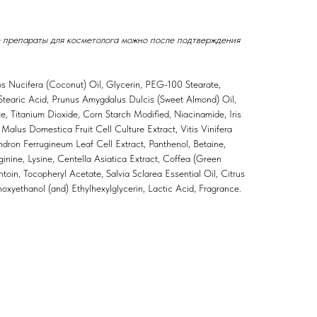
 препараты для косметолога можно после подтверждения
os Nucifera (Coconut) Oil, Glycerin, PEG-100 Stearate,
 Stearic Acid, Prunus Amygdalus Dulcis (Sweet Almond) Oil,
te, Titanium Dioxide, Corn Starch Modified, Niacinamide, Iris
 Malus Domestica Fruit Cell Culture Extract, Vitis Vinifera
ndron Ferrugineum Leaf Cell Extract, Panthenol, Betaine,
rginine, Lysine, Centella Asiatica Extract, Coffea (Green
toin, Tocopheryl Acetate, Salvia Sclarea Essential Oil, Citrus
xyethanol (and) Ethylhexylglycerin, Lactic Acid, Fragrance.