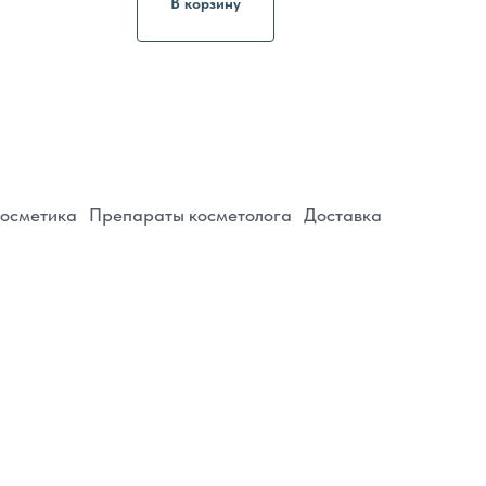
В корзину
евна
адзора: 74-26-054675