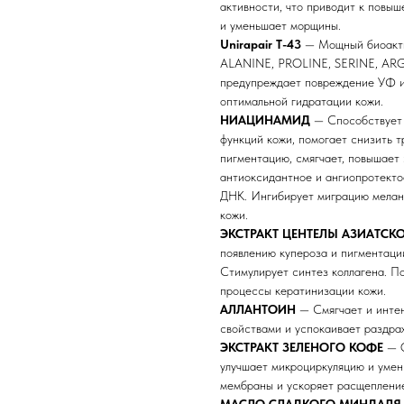
активности, что приводит к повыш
и уменьшает морщины.
Unirapair T-43
— Mощный биоакти
ALANINE, PROLINE, SERINE, ARGI
предупреждает повреждение УФ и
оптимальной гидратации кожи.
НИАЦИНАМИД
— Способствует 
функций кожи, помогает снизить 
пигментацию, смягчает, повышает 
антиоксидантное и ангиопротект
ДНК. Ингибирует миграцию мелани
кожи.
ЭКСТРАКТ ЦЕНТЕЛЫ АЗИАТСК
появлению купероза и пигментации
Стимулирует синтез коллагена. П
процессы кератинизации кожи.
АЛЛАНТОИН
— Смягчает и интен
свойствами и успокаивает раздра
ЭКСТРАКТ ЗЕЛЕНОГО КОФЕ
— О
улучшает микроциркуляцию и умен
мембраны и ускоряет расщепление 
МАСЛО СЛАДКОГО МИНДАЛЯ