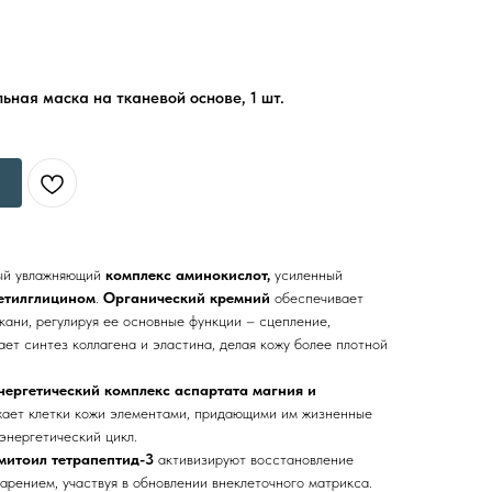
ьная маска на тканевой основе, 1 шт.
ый увлажняющий
комплекс аминокислот,
усиленный
етилглицином
.
Органический кремний
обеспечивает
кани, регулируя ее основные функции – сцепление,
ает синтез коллагена и эластина, делая кожу более плотной
нергетический комплекс аспартата магния и
ает клетки кожи элементами, придающими им жизненные
энергетический цикл.
митоил тетрапептид-3
активизируют восстановление
арением, участвуя в обновлении внеклеточного матрикса.