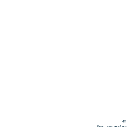
ИП Белянина Дарья Юрь
Регистрационный номер в реестре Роскомн