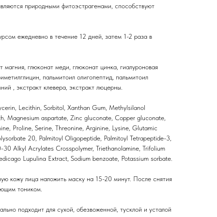
являются природными фитоэстрагенами, способствуют
рсом ежедневно в течение 12 дней, затем 1-2 раза в
т магния, глюконат меди, глюконат цинка, гиалуроновая
риметилглицин, пальмитоил олигопептид, пальмитоил
ний , экстракт клевера, экстракт люцерны.
cerin, Lecithin, Sorbitol, Xanthan Gum, Methylsilanol
, Magnesium aspartate, Zinc gluconate, Copper gluconate,
ne, Proline, Serine, Threonine, Arginine, Lysine, Glutamic
lysorbate 20, Palmitoyl Oligopeptide, Palmitoyl Tetrapeptide-3,
30 Alkyl Acrylates Crosspolymer, Triethanolamine, Trifolium
Medicago Lupulina Extract, Sodium benzoate, Potassium sorbate.
ую кожу лица наложить маску на 15-20 минут. После снятия
яющим тоником.
ально подходит для сухой, обезвоженной, тусклой и усталой