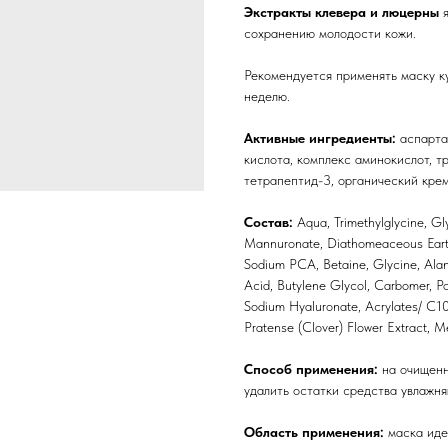
Экстракты клевера и люцерны
сохранению молодости кожи.
Рекомендуется применять маску ку
неделю.
Активные ингредиенты:
аспарта
кислота, комплекс аминокислот, т
тетрапептид-3, органический крем
Состав:
Aqua, Trimethylglycine, Gly
Mannuronate, Diathomeaceous Earth
Sodium PCA, Betaine, Glycine, Alani
Acid, Butylene Glycol, Carbomer, Po
Sodium Hyaluronate, Acrylates/ C10-
Pratense (Clover) Flower Extract, 
Способ применения:
на очищенн
удалить остатки средства увлажн
Область применения:
маска иде