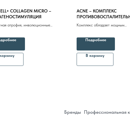
CELL+ COLLAGEN MICRO –
ACNE – КОМПЛЕКС
АГЕНОСТИМУЛЯЦИЯ
ПРОТИВОВОСПАЛИТЕЛЬ
СЕБОРЕГУЛИРУЮЩИЙ 6,5
тная атрофия, инволюционные
Комплекс обладает мощным
ия кожи лица, шеи, декольте,
противоспалительным, регене
а, конечностей. Мимические
себорегулирующим эффектом
дробнее
Подробнее
, крупные складки, птоз, деформация
Бренды
Профессиональная косметика
Пр
ица
корзину
В корзину