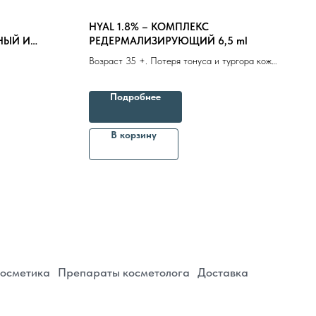
HYAL 1.8% – КОМПЛЕКС
НЫЙ И
РЕДЕРМАЛИЗИРУЮЩИЙ 6,5 ml
 ml
Возраст 35 +. Потеря тонуса и тургора кожи.
рирующим и
Активно борется с проявлениями
хроностарения и фотостарения
Подробнее
епараты косметолога
Доставка
В корзину