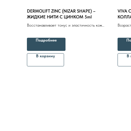
DERMOLIFT ZINC (NIZAR SHAPE) –
VIVA 
ЖИДКИЕ НИТИ С ЦИНКОМ 5ml
КОЛЛ
Восстанавливает тонус и эластичность кожи,
Возрас
препятствует чрезмерной сухости и
изменен
гиперкератозу
туловищ
Подробнее
По
морщины
овала л
В корзину
В 
8 (982) 297 07 97
8 (982) 277 07 97
Энтузиастов 30Б, Челябинск