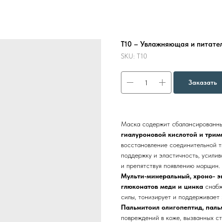
Т10 – Увлажняющая и питател
SKU:
Т10
Заказать
Маска содержит сбалансированн
гиалуроновой кислотой и трим
восстановление соединительной т
поддержку и эластичность, усилив
и препятствуя появлению морщин.
Мульти-минеральный, хроно- э
глюконатов меди и цинка
снабж
силы, тонизирует и поддерживает 
Пальмитоил олигопептид, паль
повреждений в коже, вызванных ст