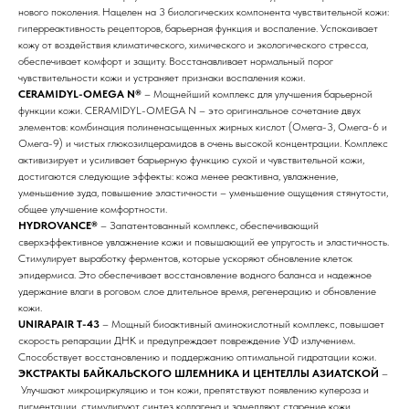
нового поколения. Нацелен на 3 биологических компонента чувствительной кожи:
гиперреактивность рецепторов, барьерная функция и воспаление. Успокаивает
кожу от воздействия климатического, химического и экологического стресса,
обеспечивает комфорт и защиту. Восстанавливает нормальный порог
чувствительности кожи и устраняет признаки воспаления кожи.
CERAMIDYL-OMEGA N®
– Мощнейший комплекс для улучшения барьерной
функции кожи. CERAMIDYL-OMEGA N – это оригинальное сочетание двух
элементов: комбинация полиненасыщенных жирных кислот (Омега-3, Омега-6 и
Омега-9) и чистых глюкозилцерамидов в очень высокой концентрации. Комплекс
активизирует и усиливает барьерную функцию сухой и чувствительной кожи,
достигаются следующие эффекты: кожа менее реактивна, увлажнение,
уменьшение зуда, повышение эластичности – уменьшение ощущения стянутости,
общее улучшение комфортности.
HYDROVANCE®
– Запатентованный комплекс, обеспечивающий
сверхэффективное увлажнение кожи и повышающий ее упругость и эластичность.
Стимулирует выработку ферментов, которые ускоряют обновление клеток
эпидермиса. Это обеспечивает восстановление водного баланса и надежное
удержание влаги в роговом слое длительное время, регенерацию и обновление
кожи.
UNIRAPAIR T-43
– Мощный биоактивный аминокислотный комплекс, повышает
скорость репарации ДНК и предупреждает повреждение УФ излучением.
Способствует восстановлению и поддержанию оптимальной гидратации кожи.
ЭКСТРАКТЫ БАЙКАЛЬСКОГО ШЛЕМНИКА И ЦЕНТЕЛЛЫ АЗИАТСКОЙ
–
Улучшают микроциркуляцию и тон кожи, препятствуют появлению купероза и
пигментации, стимулируют синтез коллагена и замедляют старение кожи.