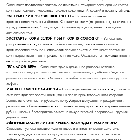
Оказывают противовоспалительное действие и ускоряют регенерацию клеток
кожи, разглаживают морщины, придают коже упругий, свежий и подтянутый вид.
ЭКСТРАКТ КИПРЕЯ УЗКОЛИСТНОГО
– Оказывает мощное
противовоспалительное действие. Снижает эритему (покраснение), воспаление
и раздражение кожи. Стимулирует обменные процессы, является мощным
антиоксидантом.
ЭКСТРАКТЫ КОРЫ БЕЛОЙ ИВЫ И КОРНЯ СОЛОДКИ
– Успокаивают
раздраженную кожу, оказывают обволакивающее, смягчающее, активное
противовоспалительное и спазмолитическое действие. Улучшают состояние
кожи, выравнивают тон и придают сияние коже. Оказывают антиоксидантное и
антимикробное действие.
ГЕЛЬ АЛОЭ-ВЕРА
– Оказывает ярко выраженное ранозаживляющее,
успокаивающее, противовоспалительное и увлажняющее действие. Улучшает
регенерацию клеток кожи. Оказывает антибактериальный и противовирусный
эффект.
МАСЛО СЕМЯН ИНКА-ИНЧИ
– Благотворно влияет на сухую кожу: питает и
смягчает, придает эластичность, защищает от преждевременного старения.
Эффективно смягчает огрубевшую кожу, убирает шелушения и раздражения,
реанимирует обезвоженную кожу. Отлично регенерирует кожу, устраняя мелкие
рубцы и шрамы. Благоприятно влияет на кожу с экземой, псориазом и другими
дерматитами.
ЭФИРНЫЕ МАСЛА ЛИТЦЕЯ КУБЕБА, ЛАВАНДЫ И РОЗМАРИНА
–
Оказывают успокаивающее, увлажняющее и антисептическое действие.
Тонизируют, улучшают микроциркуляцию и оказывают ангиопротекторное
действие. Регенерируют кожу. Омолаживают и подтягивают кожу, делая ее