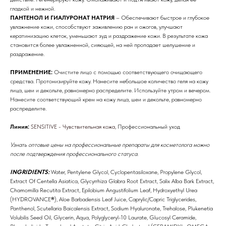
гладкой и нежной.
ПАНТЕНОЛ И ГИАЛУРОНАТ НАТРИЯ
– Обеспечивают быстрое и глубокое
увлажнение кожи, способствуют заживлению ран и ожогов, улучшают
кератинизацию клеток, уменьшают зуд и раздражение кожи. В результате кожа
становится более увлажненной, сияющей, на ней пропадает шелушение и
раздражение.
ПРИМЕНЕНИЕ:
Очистите лицо с помощью соответствующего очищающего
средства. Протонизируйте кожу. Нанесите небольшое количество геля на кожу
лица, шеи и декольте, равномерно распределите. Используйте утром и вечером.
Нанесите соответствующий крем на кожу лица, шеи и декольте, равномерно
Бренды
распределите.
Линия:
SENSITIVE - Чувствительная кожа,
Профессиональный уход
Профессиональная
косметика
Узнать оптовые цены на профессиональные препараты для косметолога можно
после подтверждения профессионального статуса.
Препараты косметолога
INGRIDIENTS:
Water, Pentylene Glycol, Cyclopentasiloxane, Propylene Glycol,
Extract Of Centella Asiatica, Glycyrrhiza Glabra Root Extract, Salix Alba Bark Extract,
Доставка
Chamomilla Recutita Extract, Epilobium Angustifolium Leaf, Hydroxyethyl Urea
(HYDROVANCE
®
), Aloe Barbadensis Leaf Juice, Caprylic/Capric Triglycerides,
Panthenol, Scutellaria Baicalensis Extract, Sodium Hyaluronate, Trehalose, Plukenetia
Volubilis Seed Oil, Glycerin, Aqua, Polyglyceryl-10 Laurate, Glucosyl Ceramide,