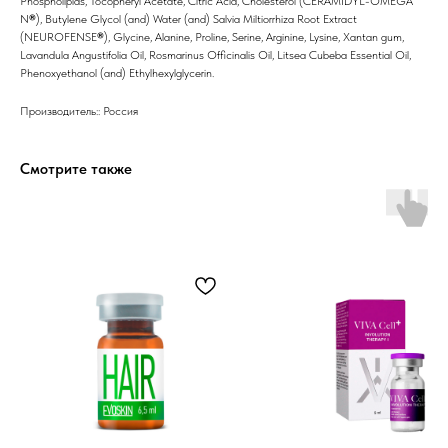
Phospholipids, Tocopheryl Acetate, Citric Acid, Cholesterol (CERAMIDYL-OMEGA
N
®
), Butylene Glycol (and) Water (and) Salvia Miltiorrhiza Root Extract
(NEUROFENSE
®
), Glycine, Alanine, Proline, Serine, Arginine, Lysine, Xantan gum,
Lavandula Angustifolia Oil, Rosmarinus Officinalis Oil, Litsea Cubeba Essential Oil,
Phenoxyethanol (and) Ethylhexylglycerin.
Производитель:: Россия
Смотрите также
8 (982) 297 07 97