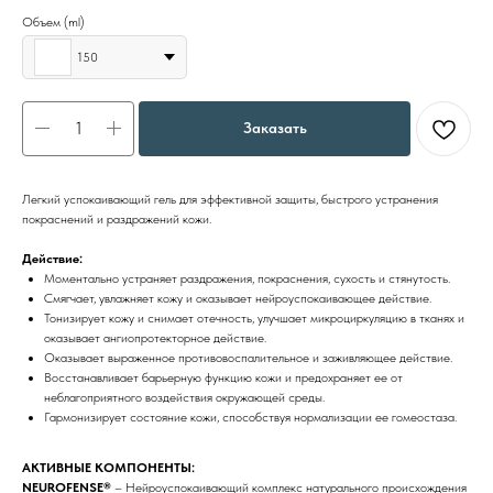
Объем (ml)
150
Заказать
Легкий успокаивающий гель для эффективной защиты, быстрого устранения
покраснений и раздражений кожи.
Действие:
Моментально устраняет раздражения, покраснения, сухость и стянутость.
Смягчает, увлажняет кожу и оказывает нейроуспокаивающее действие.
Тонизирует кожу и снимает отечность, улучшает микроциркуляцию в тканях и
оказывает ангиопротекторное действие.
Оказывает выраженное противовоспалительное и заживляющее действие.
Восстанавливает барьерную функцию кожи и предохраняет ее от
неблагоприятного воздействия окружающей среды.
Гармонизирует состояние кожи, способствуя нормализации ее гомеостаза.
АКТИВНЫЕ КОМПОНЕНТЫ:
NEUROFENSE®
– Нейроуспокаивающий комплекс натурального происхождения