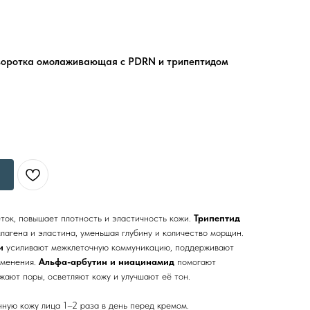
оротка омолаживающая с PDRN и трипептидом
ток, повышает плотность и эластичность кожи.
Трипептид
ллагена и эластина, уменьшая глубину и количество морщин.
и
усиливают межклеточную коммуникацию, поддерживают
зменения.
Альфа-арбутин и ниацинамид
помогают
жают поры, осветляют кожу и улучшают её тон.
ную кожу лица 1–2 раза в день перед кремом.