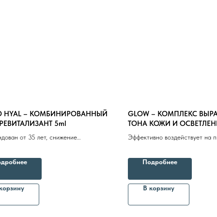
O HYAL – КОМБИНИРОВАННЫЙ
GLOW – КОМПЛЕКС ВЫР
ЕВИТАЛИЗАНТ 5ml
ТОНА КОЖИ И ОСВЕТЛЕНИ
дован от 35 лет, cнижение
Эффективно воздействует на 
ности кожи лица и кистей рук
пятна в том числе с сосудисты
компонентом, обеспечивая кож
дробнее
Подробнее
осветляющий эффект
Бренды
Профессиональная косметика
Пр
корзину
В корзину