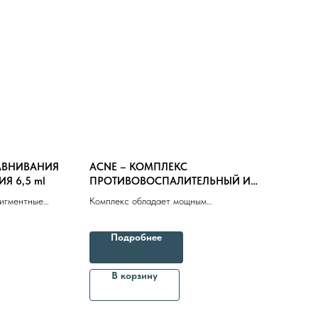
АВНИВАНИЯ
ACNE – КОМПЛЕКС
Я 6,5 ml
ПРОТИВОВОСПАЛИТЕЛЬНЫЙ И
СЕБОРЕГУЛИРУЮЩИЙ 6,5 ml
пигментные
Комплекс обладает мощным
м
противоспалительным, регенерирующим и
е
себорегулирующим эффектом
Подробнее
епараты косметолога
Доставка
В корзину