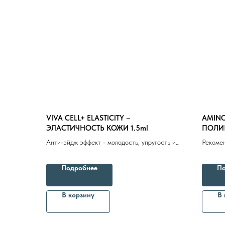
VIVA CELL+ ELASTICITY –
AMIN
ЭЛАСТИЧНОСТЬ КОЖИ 1.5ml
ПОЛИР
Анти-эйдж эффект - молодость, упругость и
Рекомен
совершенство
эластич
Подробнее
По
В корзину
В 