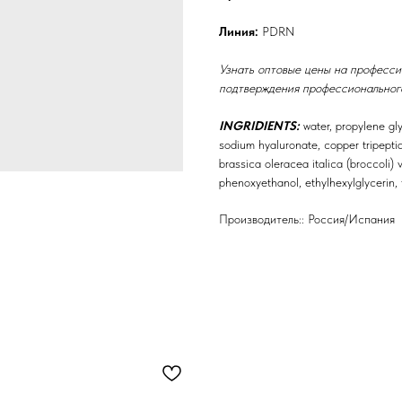
Линия:
PDRN
Узнать оптовые цены на професси
подтверждения профессионального
INGRIDIENTS:
water, рropylene gl
sodium hyaluronate, copper tripepti
brassica oleracea italica (broccoli) 
phenoxyethanol, ethylhexylglycerin, 
Производитель:: Россия/Испания