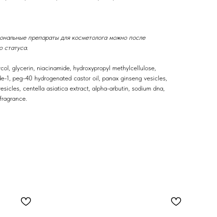
ональные препараты для косметолога можно после
 статуса.
ycol, glycerin, niacinamide, hydroxypropyl methylcellulose,
de-1, peg-40 hydrogenated castor oil, panax ginseng vesicles,
vesicles, centella asiatica extract, alpha-arbutin, sodium dna,
fragrance.