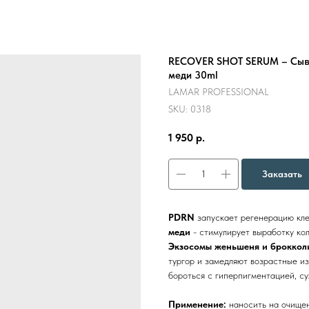
RECOVER SHOT SERUM – Сыв
меди 30ml
LAMAR PROFESSIONAL
SKU:
0318
1 950
р.
Заказать
PDRN
запускает регенерацию кле
меди
- стимулирует выработку ко
Экзосомы женьшеня и броккол
тургор и замедляют возрастные и
бороться с гиперпигментацией, су
Применение:
наносить на очищен