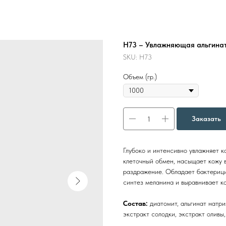
Н73 – Увлажняющая альгинатн
SKU:
Н73
Объем (гр.)
Заказать
Глубоко и интенсивно увлажняет к
клеточный обмен, насыщает кожу 
раздражение. Обладает бактериц
синтез меланина и выравнивает к
Состав:
диатомит, альгинат натри
экстракт солодки, экстракт оливы