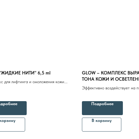
– "ЖИДКИЕ НИТИ" 6,5 ml
GLOW – КОМПЛЕКС ВЫР
ТОНА КОЖИ И ОСВЕТЛЕНИ
с для лифтинга и омоложения кожи.
Эффективно воздействует на 
 признаки неровности очертаний и
пятна в том числе с сосудисты
овление контура лица. Вялая и
компонентом, обеспечивая кож
ая кожа
дробнее
Подробнее
осветляющий эффект
Бренды
Профессиональная косметика
Пр
корзину
В корзину