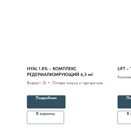
HYAL 1.8% – КОМПЛЕКС
LIFT 
РЕДЕРМАЛИЗИРУЮЩИЙ 6,5 ml
Комплек
Возраст 35 +. Потеря тонуса и тургора кожи.
Первые
Активно борется с проявлениями
восстан
хроностарения и фотостарения
атоничн
Подробнее
По
В корзину
В 