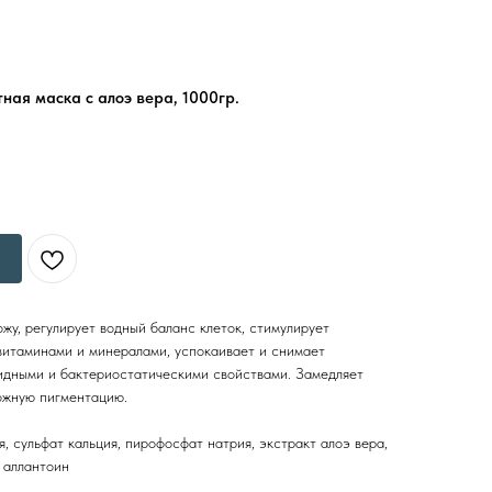
ая маска с алоэ вера, 1000гр.
ожу, регулирует водный баланс клеток, стимулирует
витаминами и минералами, успокаивает и снимает
идными и бактериостатическими свойствами. Замедляет
ожную пигментацию.
я, сульфат кальция, пирофосфат натрия, экстракт алоэ вера,
, аллантоин