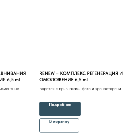
АВНИВАНИЯ
RENEW – КОМПЛЕКС РЕГЕНЕРАЦИЯ И
Я 6,5 ml
ОМОЛОЖЕНИЕ 6,5 ml
пигментные
Борется с признаками фото и хроностарения.
м
Потеря регенеративного и репаративного
е
потенциала кожи
Подробнее
епараты косметолога
Доставка
В корзину