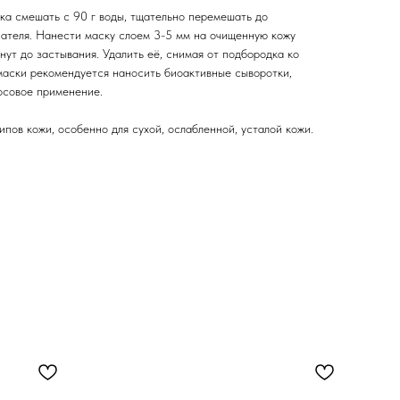
ка смешать с 90 г воды, тщательно перемешать до
ателя. Нанести маску слоем 3-5 мм на очищенную кожу
нут до застывания. Удалить её, снимая от подбородка ко
 маски рекомендуется наносить биоактивные сыворотки,
урсовое применение.
типов кожи, особенно для сухой, ослабленной, усталой кожи.