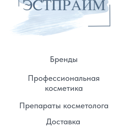
8 (982) 297 07 97
8 (982) 277 07 97
Энтузиастов 30Б, Челябинск
Политика
конфиденциальности