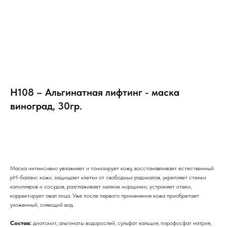
Н108 – Альгинатная лифтинг - маска
виноград, 30гр.
Заказать
Маска
интенсивно увлажняет и тонизирует кожу, восстанавливает естественный
рН-баланс кожи, защищает клетки от свободных радикалов, укрепляет стенки
капилляров и сосудов, разглаживает мелкие морщинки, устраняет отеки,
корректирует овал лица. Уже после первого применения кожа приобретает
Бренды
ухоженный, сияющий вид.
Состав:
диатомит, альгинаты водорослей, сульфат кальция, пирофосфат натрия,