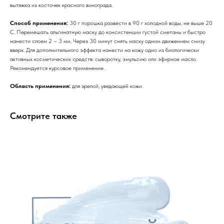
Профессиональная
вытяжка из косточек красного винограда.
косметика
Способ применения:
30 г порошка развести в 90 г холодной воды, не выше 20
С. Перемешать альгинатную маску до консистенции густой сметаны и быстро
Препараты косметолога
нанести слоем 2 – 3 мм. Через 30 минут снять маску одним движением снизу
вверх. Для дополнительного эффекта нанести на кожу одно из биологически
Доставка
активных косметических средств: сыворотку, эмульсию или эфирное масло.
Рекомендуется курсовое применение.
Область применения:
для зрелой, увядающей кожи.
Смотрите также