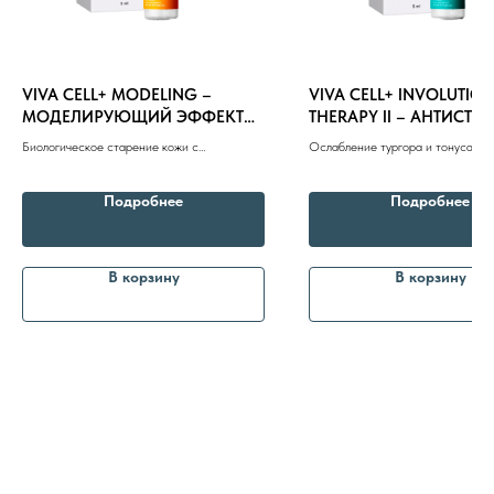
VIVA CELL+ MODELING –
VIVA CELL+ INVOLUTIO
МОДЕЛИРУЮЩИЙ ЭФФЕКТ
THERAPY II – АНТИСТРЕ
8 (982) 297 07 97
5ml
ОСВЕТЛЕНИЕ 5ml
Биологическое старение кожи с
Ослабление тургора и тонуса кож
избыточными жировыми отложениями.
дряблость кожи, птоз, угревая бол
8 (982) 277 07 97
Пастозность, отечность
Подробнее
Подробнее
Энтузиастов 30Б, Челябинск
В корзину
В корзину
Политика
конфиденциальности