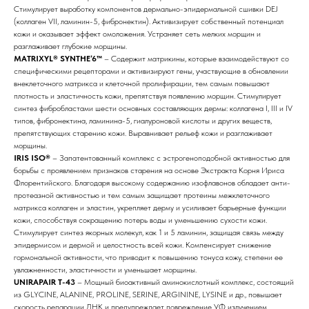
Стимулирует выработку компонентов дермально-эпидермальной сшивки DEJ
(коллаген VII, ламинин-5, фибронектин). Активизирует собственный потенциал
кожи и оказывает эффект омоложения. Устраняет сеть мелких морщин и
разглаживает глубокие морщины.
MATRIXYL® SYNTHE’6™
– Содержит матрикины, которые взаимодействуют со
специфическими рецепторами и активизируют гены, участвующие в обновлении
внеклеточного матрикса и клеточной пролифирации, тем самым повышают
плотность и эластичность кожи, препятствуя появлению морщин. Стимулирует
синтез фибробластами шести основных составляющих дермы: коллагена I, III и IV
типов, фибронектина, ламинина-5, гиалуроновой кислоты и других веществ,
препятствующих старению кожи. Выравнивает рельеф кожи и разглаживает
морщины.
IRIS ISO®
– Запатентованный комплекс с эстрогеноподобной активностью для
борьбы с проявлением признаков старения на основе Экстракта Корня Ириса
Флорентийского. Благодаря высокому содержанию изофлавонов обладает анти-
протеазной активностью и тем самым защищает протеины межклеточного
матрикса коллаген и эластин, укрепляет дерму и усиливает барьерные функции
кожи, способствуя сокращению потерь воды и уменьшению сухости кожи.
Стимулирует синтез якорных молекул, как 1 и 5 ламинин, защищая связь между
эпидермисом и дермой и целостность всей кожи. Компенсирует снижение
гормональной активности, что приводит к повышению тонуса кожу, степени ее
увлажненности, эластичности и уменьшает морщины.
UNIRAPAIR T-43
– Mощный биоактивный аминокислотный комплекс, состоящий
из GLYCINE, ALANINE, PROLINE, SERINE, ARGININE, LYSINE и др., повышает
скорость репарации ДНК и предупреждает повреждение УФ излучением.