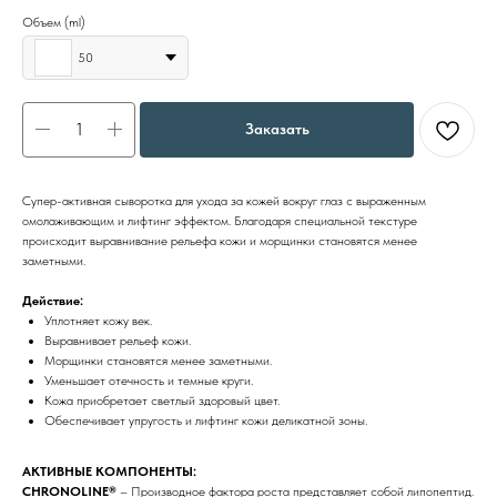
Объем (ml)
50
Заказать
Супер-активная сыворотка для ухода за кожей вокруг глаз с выраженным
омолаживающим и лифтинг эффектом. Благодаря специальной текстуре
происходит выравнивание рельефа кожи и морщинки становятся менее
заметными.
Действие:
Уплотняет кожу век.
Выравнивает рельеф кожи.
Морщинки становятся менее заметными.
Уменьшает отечность и темные круги.
Кожа приобретает светлый здоровый цвет.
Обеспечивает упругость и лифтинг кожи деликатной зоны.
АКТИВНЫЕ КОМПОНЕНТЫ:
CHRONOLINE®
– Производное фактора роста представляет собой липопептид.