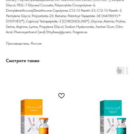
Glycol, PEG-7 Glyсeryl Cocoate, Polyacrylate Crosspolymer-6,
Препараты косметолога
Divinyldimethicone/Dimethicone Copolymer, C12-13 Pareth-23, C12-13 Pareth-3,
Pentylene Glycol, Polysorbate-20, Betaine, Palmitoyl Tripeptide-38 (MATRIXYL®
Доставка
SYNTHE’6™), Сaprooyl Tetrapeptide-3 (CHRONOLINE®), Glycine, Alanine, Proline,
Serine, Arginine, Lysine, Propylene Glycol, Sodium Hyaluronate, Xantan Gum, Citric
Acid, Phenoxyethanol (and) Ethylhexylglycerin, Fragrance.
Производитель:: Россия
Смотрите также