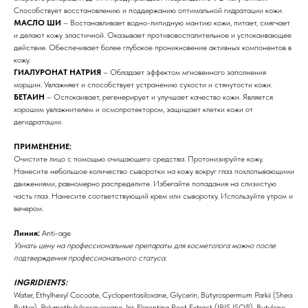
Способствует восстановлению и поддержанию оптимальной гидратации кожи.
МАСЛО ШИ
– Востанавливает водно-липидную мантию кожи, питает, смягчает
и делают кожу эластичной. Оказывает противовоспалительное и успокаивающее
действие. Обеспечивает более глубокое проникновение активных компонентов в
кожу.
ГИАЛУРОНАТ НАТРИЯ
– Обладает эффектом мгновенного заполнения
морщин. Увлажняет и способствует устранению сухости и стянутости кожи.
БЕТАИН
– Оспокаивает, регенерирует и улучшает качество кожи. Является
хорошим увлажнителем и осмопротектором, защищает клетки кожи от
дегидратации.
ПРИМЕНЕНИЕ:
Очистите лицо с помощью очищающего средства. Протонизируйте кожу.
Нанесите небольшое количество сыворотки на кожу вокруг глаз похлопывающими
движениями, равномерно распределите. Избегайте попадания на слизистую
часть глаз. Нанесите соответствующий крем или сыворотку. Используйте утром и
вечером.
Линия:
Anti-age
Узнать цену на профессиональные препараты для косметолога можно после
Бренды
подтверждения профессионального статуса.
Профессиональная
INGRIDIENTS:
Water, Ethylhexyl Cocoate, Cyclopentasiloxane, Glycerin, Butyrospermum Parkii (Shea
косметика
Butter), Polymethylsilsesquioxane, Iris Florentina Root Extract (IRIS ISO®), Butylene