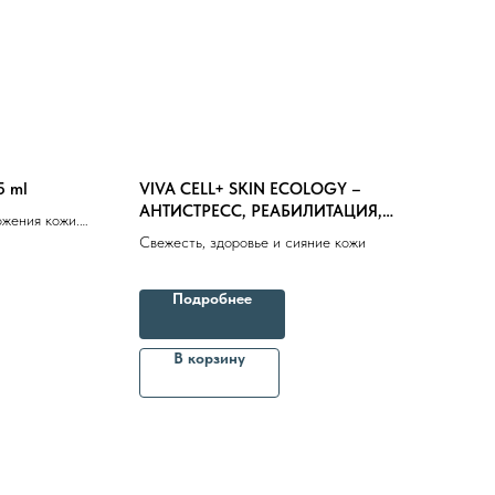
5 ml
VIVA CELL+ SKIN ECOLOGY –
АНТИСТРЕСС, РЕАБИЛИТАЦИЯ,
ожения кожи.
ДЕТОКС 1.5ml
Свежесть, здоровье и сияние кожи
очертаний и
Вялая и
Подробнее
епараты косметолога
Доставка
В корзину