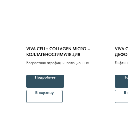
VIVA CELL+ COLLAGEN MICRO –
VIVA 
КОЛЛАГЕНОСТИМУЛЯЦИЯ
ДЕФО
КОЖИ 
Возрастная атрофия, инволюционные
Лифтинг
изменения кожи лица, шеи, декольте,
туловища, конечностей. Мимические
Подробнее
По
морщины, крупные складки, птоз, деформация
овала лица
В корзину
В 