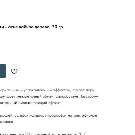
и - акне чайное дерево, 30 гр.
ериальным и успокаивающим эффектом, сужает поры,
 улучшает межклеточный обмен, способствует быстрому
лительный омолаживающий эффект.
орослей, сульфат кальция, пирофосфат натрия, эфирное
оксинол.
ка развести в 90 г холодной воды, не выше 20 С.