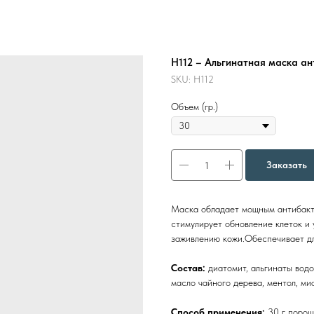
Н112 – Альгинатная маска ант
SKU:
Н112
Объем (гр.)
Заказать
Маска
обладает мощным антибакт
стимулирует обновление клеток и
заживлению кожи.Обеспечивает д
Состав:
диатомит, альгинаты вод
масло чайного дерева, ментол, ми
Способ применения:
30 г порош