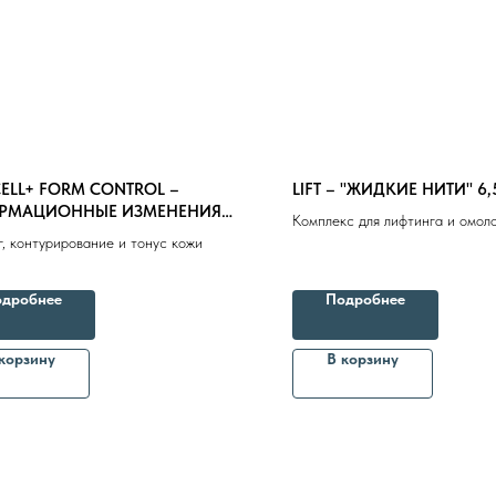
CELL+ FORM CONTROL –
LIFT – "ЖИДКИЕ НИТИ" 6,
РМАЦИОННЫЕ ИЗМЕНЕНИЯ
Комплекс для лифтинга и омол
1.5ml
, контурирование и тонус кожи
Первые признаки неровности 
восстановление контура лица. 
атоничная кожа
дробнее
Подробнее
Бренды
Профессиональная косметика
Пр
корзину
В корзину