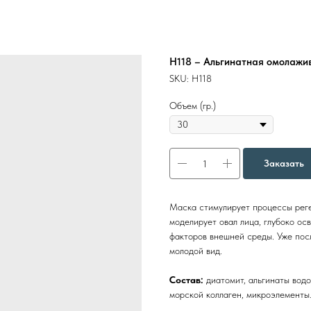
Н118 – Альгинатная омолажи
SKU:
Н118
Объем (гр.)
Заказать
Маска
стимулирует процессы реге
моделирует овал лица, глубоко ос
факторов внешней среды. Уже пос
молодой вид.
Состав:
диатомит, альгинаты водо
морской коллаген, микроэлементы