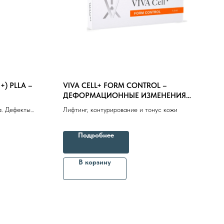
+) PLLA –
VIVA CELL+ FORM CONTROL –
ДЕФОРМАЦИОННЫЕ ИЗМЕНЕНИЯ
ОТОЙ
КОЖИ 1.5ml
а. Дефекты
Лифтинг, контурирование и тонус кожи
Подробнее
епараты косметолога
Доставка
В корзину