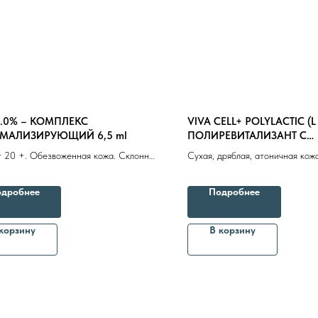
1.0% – КОМПЛЕКС
VIVA CELL+ POLYLACTIC (L 
РМАЛИЗИРУЮЩИЙ 6,5 ml
ПОЛИРЕВИТАЛИЗАНТ С
ПОЛИМОЛОЧНОЙ КИСЛ
 20 +. Обезвоженная кожа. Склонная
Сухая, дряблая, атоничная кож
ости кожа. Усталый и
рельефа, неровности кожи
ированный тип старения
дробнее
Подробнее
Бренды
Профессиональная косметика
Пр
корзину
В корзину