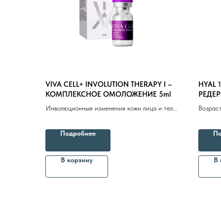
VIVA CELL+ INVOLUTION THERAPY I –
HYAL 
КОМПЛЕКСНОЕ ОМОЛОЖЕНИЕ 5ml
РЕДЕ
Инволюционные изменения кожи лица и тела,
Возраст
гиперпигментация
к отечн
комбин
Подробнее
По
В корзину
В 