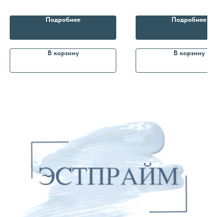
избыточными жировыми отложениями.
шеи,декольте и кистей рук с деф
Пастозность, отечность
объема,мелкими морщинами и ск
Политика
Подробнее
Подробнее
конфиденциальности
В корзину
В корзину