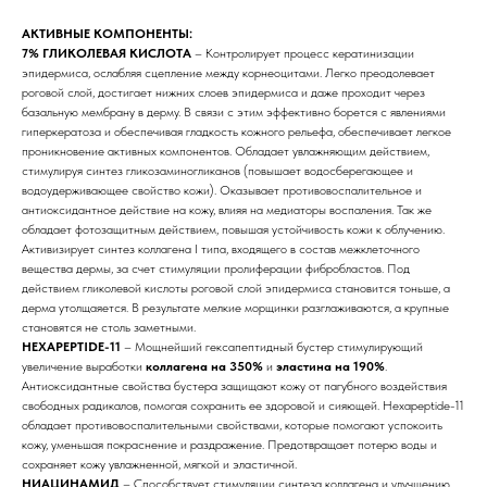
АКТИВНЫЕ КОМПОНЕНТЫ:
7% ГЛИКОЛЕВАЯ КИСЛОТА
– Контролирует процесс кератинизации
эпидермиса, ослабляя сцепление между корнеоцитами. Легко преодолевает
роговой слой, достигает нижних слоев эпидермиса и даже проходит через
базальную мембрану в дерму. В связи с этим эффективно борется с явлениями
гиперкератоза и обеспечивая гладкость кожного рельефа, обеспечивает легкое
проникновение активных компонентов. Обладает увлажняющим действием,
стимулируя синтез гликозаминогликанов (повышает водосберегающее и
водоудерживающее свойство кожи). Оказывает противовоспалительное и
антиоксидантное действие на кожу, влияя на медиаторы воспаления. Так же
обладает фотозащитным действием, повышая устойчивость кожи к облучению.
Активизирует синтез коллагена I типа, входящего в состав межклеточного
вещества дермы, за счет стимуляции пролиферации фибробластов. Под
действием гликолевой кислоты роговой слой эпидермиса становится тоньше, а
дерма утолщаяется. В результате мелкие морщинки разглаживаются, а крупные
становятся не столь заметными.
HEXAPEPTIDE-11
– Мощнейший гексапептидный бустер стимулирующий
увеличение выработки
коллагена на 350%
и
эластина на 190%
.
Антиоксидантные свойства бустера защищают кожу от пагубного воздействия
свободных радикалов, помогая сохранить ее здоровой и сияющей. Hexapeptide-11
обладает противовоспалительными свойствами, которые помогают успокоить
кожу, уменьшая покраснение и раздражение. Предотвращает потерю воды и
сохраняет кожу увлажненной, мягкой и эластичной.
НИАЦИНАМИД
– Способствует стимуляции синтеза коллагена и улучшению