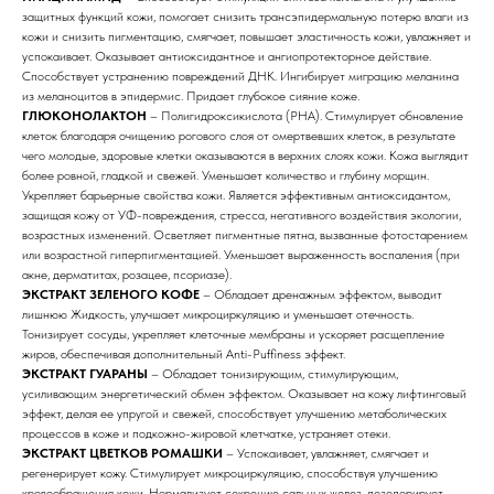
защитных функций кожи, помогает снизить трансэпидермальную потерю влаги из
кожи и снизить пигментацию, смягчает, повышает эластичность кожи, увлажняет и
успокаивает. Оказывает антиоксидантное и ангиопротекторное действие.
Способствует устранению повреждений ДНК. Ингибирует миграцию меланина
из меланоцитов в эпидермис. Придает глубокое сияние коже.
ГЛЮКОНОЛАКТОН
– Полигидроксикислота (РНА). Стимулирует обновление
клеток благодаря очищению рогового слоя от омертвевших клеток, в результате
чего молодые, здоровые клетки оказываются в верхних слоях кожи. Кожа выглядит
более ровной, гладкой и свежей. Уменьшает количество и глубину морщин.
Укрепляет барьерные свойства кожи. Является эффективным антиоксидантом,
защищая кожу от УФ-повреждения, стресса, негативного воздействия экологии,
возрастных изменений. Осветляет пигментные пятна, вызванные фотостарением
или возрастной гиперпигментацией. Уменьшает выраженность воспаления (при
акне, дерматитах, розацее, псориазе).
ЭКСТРАКТ ЗЕЛЕНОГО КОФЕ
– Обладает дренажным эффектом, выводит
лишнюю Жидкость, улучшает микроциркуляцию и уменьшает отечность.
Тонизирует сосуды, укрепляет клеточные мембраны и ускоряет расщепление
жиров, обеспечивая дополнительный Anti-Puffiness эффект.
ЭКСТРАКТ ГУАРАНЫ
– Обладает тонизирующим, стимулирующим,
усиливающим энергетический обмен эффектом. Оказывает на кожу лифтинговый
эффект, делая ее упругой и свежей, способствует улучшению метаболических
процессов в коже и подкожно-жировой клетчатке, устраняет отеки.
ЭКСТРАКТ ЦВЕТКОВ РОМАШКИ
– Успокаивает, увлажняет, смягчает и
регенерирует кожу. Стимулирует микроциркуляцию, способствуя улучшению
кровообращения кожи. Нормализует секрецию сальных желез, дезодорирует,