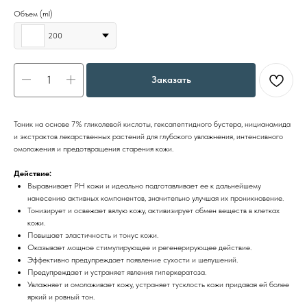
Объем (ml)
200
Заказать
Тоник на основе 7% гликолевой кислоты, гексапептидного бустера, ницианамида
и экстрактов лекарственных растений для глубокого увлажнения, интенсивного
омоложения и предотвращения старения кожи.
Действие:
Выравнивает РН кожи и идеально подготавливает ее к дальнейшему
нанесению активных компонентов, значительно улучшая их проникновение.
Тонизирует и освежает вялую кожу, активизирует обмен веществ в клетках
кожи.
Повышает эластичность и тонус кожи.
Оказывает мощное стимулирующее и регенерирующее действие.
Эффективно предупреждает появление сухости и шелушений.
Предупреждает и устраняет явления гиперкератоза.
Увлажняет и омолаживает кожу, устраняет тусклость кожи придавая ей более
яркий и ровный тон.