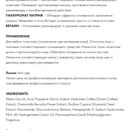
осветляет. Оказывает противоаллергическое, противовоспалительное,
заживляющее и антибактериальное действие.
ГИАЛУРОНАТ НАТРИЯ
– Обладает эффектом мгновенного заполнения
морщин. Увлажняет и способствует устранению сухости и стянутости кожи.
БЕТАИН
– Успокаивает, регенерирует и улучшает качество кожи.
ПРИМЕНЕНИЕ:
Бренды
Для любого типа кожи (исключение чувствительная кожа). Очистите лицо с
помощью соответствующего очищающего средства. Нанесите тоник на ватные
диски и протонизируйте кожу. Избегайте попадания на слизистую глаз.
Профессиональная
Нанесите соответствующую маску / сыворотку / крем на кожу лица, шеи и
косметика
декольте, равномерно распределите.
Препараты косметолога
Линия:
Anti-age
Узнать цену на профессиональные препараты для косметолога можно после
подтверждения профессионального статуса.
Доставка
INGRIDIENTS:
Water, Glycolic Acid, Propylene Glycol, Sodium Hydroxide, Coffea (Green Coffee)
Extract, Chamomilla Recutita Flower Extract, Paullinia Cupana (Guarana) Seed
Extract, Niacinamide, Gluconolactone, Betaine, Hexapeptide-11, Sodium Hyaluronate,
PEG-40 Hydrogenated Castor Oil, Phenoxyethanol (and) Ethylhexylglycerin,
Fragrance.