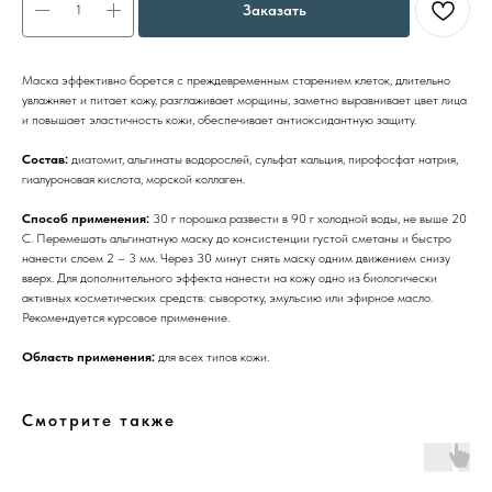
Заказать
Маска эффективно борется с преждевременным старением клеток, длительно
увлажняет и питает кожу, разглаживает морщины, заметно выравнивает цвет лица
и повышает эластичность кожи, обеспечивает антиоксидантную защиту.
Состав:
диатомит, альгинаты водорослей, сульфат кальция, пирофосфат натрия,
гиалуроновая кислота, морской коллаген.
Способ применения:
30 г порошка развести в 90 г холодной воды, не выше 20
С. Перемешать альгинатную маску до консистенции густой сметаны и быстро
нанести слоем 2 – 3 мм. Через 30 минут снять маску одним движением снизу
вверх. Для дополнительного эффекта нанести на кожу одно из биологически
активных косметических средств: сыворотку, эмульсию или эфирное масло.
Рекомендуется курсовое применение.
Область применения:
для всех типов кожи.
Смотрите также
Бренды