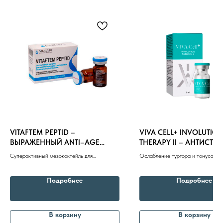
Профессиональная
косметика
Препараты косметолога
Доставка
VITAFTEM PEPTID –
VIVA CELL+ INVOLUTIO
ВЫРАЖЕННЫЙ ANTI–AGE
THERAPY II – АНТИСТРЕ
ЭФФЕКТ 5ml
ОСВЕТЛЕНИЕ 5ml
Суперактивный мезококтейль для
Ослабление тургора и тонуса кож
биорепарации кожи, деформация овала
дряблость кожи, птоз, угревая бол
лица, лечения и профилактики рубцовых
Подробнее
Подробнее
изменений
В корзину
В корзину