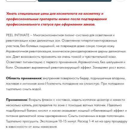
Узнать специальные цены для косметолога на косметику и
профессиональные препараты можно после подтверждения
профессионального статуса при оформлении заказа.
PEEL INTIMATE – Многокомпонентная пилинг-система для осветления и
ревитализации кожи деликатных зон. Осветление гиперпигментированных
участков, без болевых ощущений, не повреждая даже самую тонкую кожу.
Атравматичная ревитализация, химическое ремоделирование дермы деликатных
зон. Дает возможность применять на очень тонкой и чувствительной кожи.
Осветляет пигментацию с первого применения. Атравматична, без шелушения и
боли. Оказывает выраженный ревитализирующий эффект. Замедляет рост волос.
Область применения:
внутренняя поверхность бедер, подмышечные впадины,
локтевая и интимная зона Исключить попадание на слизистую. При попадании
тщательно смыть водой.
Применение:
Вскрыть флакон с составом, надеть колпачок-дозатор и нанести
несколько капель, распределив по зоне с помощью ватных палочек. Идеально
подобранный баланс кислот и масел оказывает мощный отбеливающий эффект и
питание деликатной зоны одновременно. Смыть смоченным в воде полотенцем.
Тщательно просушить. Экспозиция 10-15 минут. Расход 1-4 мл на одну процедуру
в зависимости от зоны нанесения.