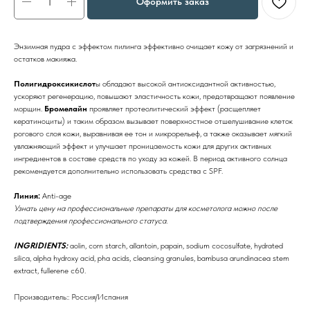
Оформить заказ
Энзимная пудра с эффектом пилинга эффективно очищает кожу от загрязнений и
остатков макияжа.
Полигидроксикислот
ы обладают высокой антиоксидантной активностью,
ускоряют регенерацию, повышают эластичность кожи, предотвращают появление
морщин.
Бромелайн
проявляет протеолитический эффект (расщепляет
кератиноциты) и таким образом вызывает поверхностное отшелушивание клеток
рогового слоя кожи, выравнивая ее тон и микрорельеф, а также оказывает мягкий
увлажняющий эффект и улучшает проницаемость кожи для других активных
ингредиентов в составе средств по уходу за кожей. В период активного солнца
рекомендуется дополнительно использовать средства с SPF.
Линия:
Anti-age
Узнать цену на профессиональные препараты для косметолога можно после
подтверждения профессионального статуса.
INGRIDIENTS:
aolin, corn starch, allantoin, papain, sodium cocosulfate, hydrated
silica, alpha hydroxy acid, pha acids, сleansing granules, bambusa arundinacea stem
extract, fullerene c60.
Производитель:: Россия/Испания