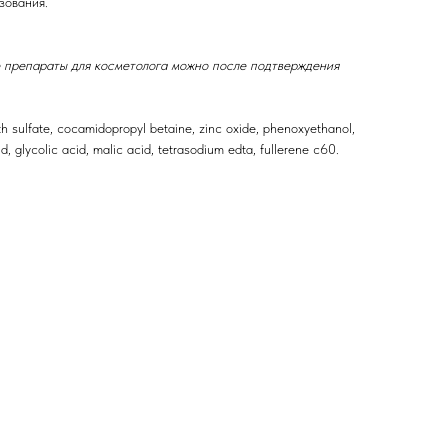
зования.
 препараты для косметолога можно после подтверждения
h sulfate, cocamidopropyl betaine, zinc oxide, phenoxyethanol,
id, glycolic acid, malic acid, tetrasodium edta, fullerene c60.
епараты косметолога
Доставка