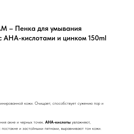
M – Пенка для умывания
 АНА-кислотами и цинком 150ml
инированной кожи. Очищает, способствует сужению пор и
ния акне и черных точек.
АНА-кислоты
увлажняют,
с постакне и застойными пятнами, выравнивают тон кожи.