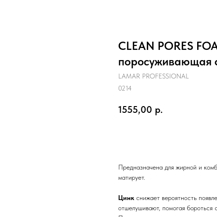
СLEAN PORES FOA
поросуживающая c
LAMAR PROFESSIONAL
0214
1555,00
р.
Оформить заказ
Предназначена для жирной и комб
матирует.
Цинк
снижает вероятность появле
отшелушивают, помогая бороться 