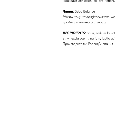
Подходит для ежедневного исполь
Линия:
Sebo Balance
Узнать цену на профессиональные
профессионального статуса.
INGRIDIENTS:
aqua, sodium lauret
ethylhexylglycerin, parfum, lactic ac
Производитель:: Россия/Испания
Бренды
Профессиональная косметика
Пр