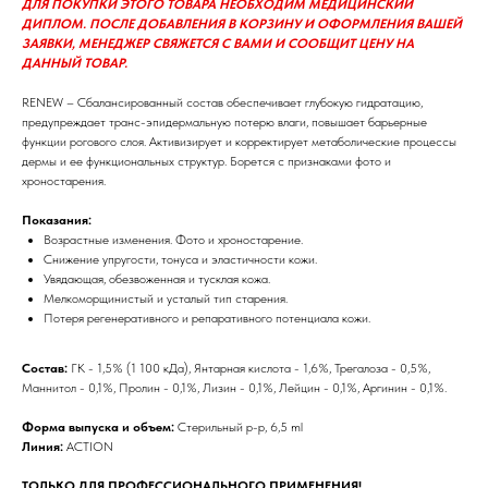
ДЛЯ ПОКУПКИ ЭТОГО ТОВАРА НЕОБХОДИМ МЕДИЦИНСКИЙ
ДИПЛОМ. ПОСЛЕ ДОБАВЛЕНИЯ В КОРЗИНУ И ОФОРМЛЕНИЯ ВАШЕЙ
ЗАЯВКИ, МЕНЕДЖЕР СВЯЖЕТСЯ С ВАМИ И СООБЩИТ ЦЕНУ НА
ДАННЫЙ ТОВАР.
RENEW – Cбалансированный состав обеспечивает глубокую гидратацию,
предупреждает транс-эпидермальную потерю влаги, повышает барьерные
функции рогового слоя. Активизирует и корректирует метаболические процессы
дермы и ее функциональных структур. Борется с признаками фото и
хроностарения.
Показания:
Возрастные изменения. Фото и хроностарение.
Снижение упругости, тонуса и эластичности кожи.
Увядающая, обезвоженная и тусклая кожа.
Мелкоморщинистый и усталый тип старения.
Потеря регенеративного и репаративного потенциала кожи.
Состав:
ГК - 1,5% (1 100 кДа), Янтарная кислота - 1,6%, Трегалоза - 0,5%,
Маннитол - 0,1%, Пролин - 0,1%, Лизин - 0,1%, Лейцин - 0,1%, Аргинин - 0,1%.
Форма выпуска и объем:
Стерильный р-р, 6,5 ml
Линия:
ACTION
ТОЛЬКО ДЛЯ ПРОФЕССИОНАЛЬНОГО ПРИМЕНЕНИЯ!