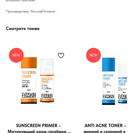
potassium hydroxide.
Производитель:: Россия/Испания
Смотрите также
Бренды
Профессиональная
косметика
NEW
NEW
Препараты косметолога
Доставка
SUNSCREEN PRIMER –
ANTI ACNE TONER – То
Матирующий крем-праймер с
жирной и склонной к ак