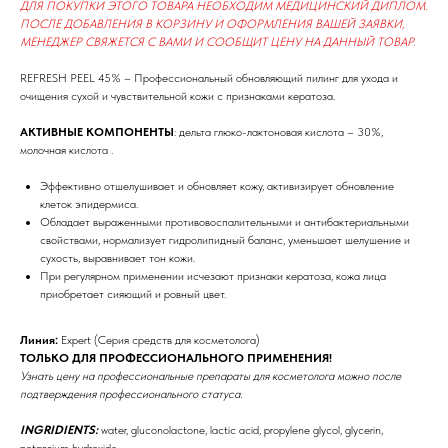
ДЛЯ ПОКУПКИ ЭТОГО ТОВАРА НЕОБХОДИМ МЕДИЦИНСКИЙ ДИПЛОМ.
ПОСЛЕ ДОБАВЛЕНИЯ В КОРЗИНУ И ОФОРМЛЕНИЯ ВАШЕЙ ЗАЯВКИ,
МЕНЕДЖЕР СВЯЖЕТСЯ С ВАМИ И СООБЩИТ ЦЕНУ НА ДАННЫЙ ТОВАР.
REFRESH PEEL 45% – Профессиональный обновляющий пилинг для ухода и
очищения сухой и чувствительной кожи с признаками кератоза.
АКТИВНЫЕ КОМПОНЕНТЫ
: дельта глюко-лактоновая кислота – 30%,
молочная кислота .
Эффективно отшелушивает и обновляет кожу, активизирует обновление
клеток эпидермиса.
Обладает выраженными противовоспалительными и антибактериальными
свойствами, нормализует гидролипидный баланс, уменьшает шелушение и
сухость, выравнивает тон кожи.
При регулярном применении исчезают признаки кератоза, кожа лица
приобретает сияющий и ровный цвет.
Линия:
Expert (Серия средств для косметолога)
ТОЛЬКО ДЛЯ ПРОФЕССИОНАЛЬНОГО ПРИМЕНЕНИЯ!
Узнать цену на профессиональные препараты для косметолога можно после
подтверждения профессионального статуса.
INGRIDIENTS:
water, gluconolactone, lactic acid, рropylene glycol, glycerin,