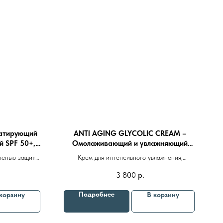
атирующий
ANTI AGING GLYCOLIC CREAM –
й SPF 50+,
Омолаживающий и увлажняющий
крем с гликолевой кислотой 50ml
епенью защиты
Крем для интенсивного увлажнения,
̆, эффектом
омоложения и лифтинга кожи
3 800
р.
тиоксидантным
епараты косметолога
Доставка
Подробнее
корзину
В корзину