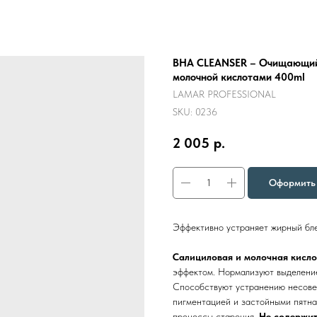
BHA CLEANSER – Очищающий г
молочной кислотами 400ml
LAMAR PROFESSIONAL
SKU:
0236
2 005
р.
Оформить 
Эффективно устраняет жирный бле
Салициловая и молочная кисл
эффектом. Нормализуют выделение
Способствуют устранению несове
пигментацией и застойными пятн
процессы старения.
Не содержит