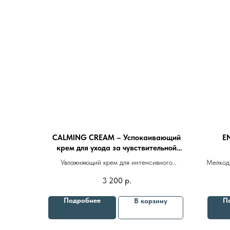
CALMING CREAM – Успокаивающий
E
крем для ухода за чувствительной
кожей 50ml
Увлажняющий крем для интенсивного
Мелкод
восстановления, регенерации и увлажнения
3 200
р.
чувствительной, склонной к раздражениям и
покраснениям кожи
Подробнее
П
В корзину