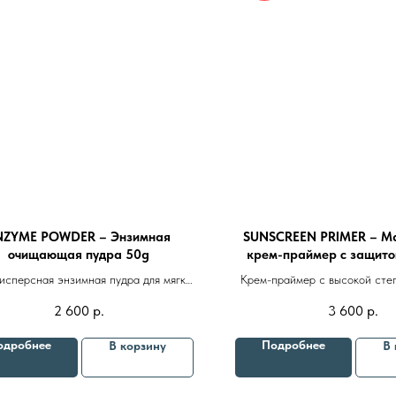
NZYME POWDER – Энзимная
SUNSCREEN PRIMER – М
очищающая пудра 50g
крем-праймер с защито
50ml
исперсная энзимная пудра для мягкой
Крем-праймер с высокой ст
эксфолиации и очищения кожи
от
UVA, UVВ
и
UVC
лучеи
2 600
р.
3 600
р.
выравнивания тона кожи и ан
Бренды
Профессиональная косметика
Пр
действием
одробнее
Подробнее
В корзину
В 