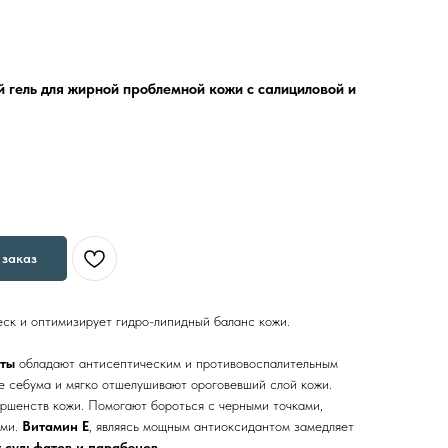
ель для жирной проблемной кожи c салициловой и
заказ
ск и оптимизирует гидро-липидный баланс кожи.
оты
обладают антисептическим и противовоспалительным
 себума и мягко отшелушивают ороговевший слой кожи.
ршенств кожи. Помогают бороться с черными точками,
ами.
Витамин Е
, являясь мощным антиоксидантом замедляет
 сульфатов и парабенов.