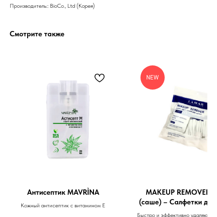
Производитель:: BioCo., Ltd (Корея)
Препараты косметолога
Смотрите также
Доставка
NEW
Антисептик MAVRÌNA
MAKEUP REMOVER W
(саше) – Салфетки для
Кожный антисептик с витамином Е
макияжа 20шт.
Быстро и эффективно удаляют д