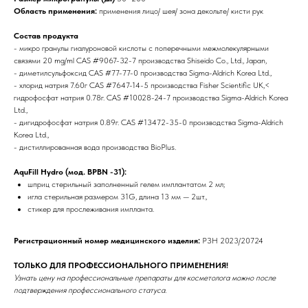
Область применения:
применения лицо/ шея/ зона декольте/ кисти рук
Состав продукта
- микро гранулы гиалуроновой кислоты с поперечными межмолекулярными
связями 20 mg/ml CAS #9067-32-7 производства Shiseido Co., Ltd., Japan,
- диметилсульфоксид CAS #77-77-0 производства Sigma-Aldrich Korea Ltd.,
- хлорид натрия 7.60г CAS #7647-14-5 производства Fisher Scientific UK,<
гидрофосфат натрия 0.78г. CAS #10028-24-7 производства Sigma-Aldrich Korea
Ltd.,
- дигидрофосфат натрия 0.89г. CAS #13472-35-0 производства Sigma-Aldrich
Korea Ltd.,
- дистиллированная вода производства BioPlus.
AquFill Hydro (мод. BPBN -31):
шприц стерильный заполненный гелем имплантатом 2 мл;
игла стерильная размером 31G, длина 13 мм — 2шт.,
стикер для прослеживания импланта.
Регистрационный номер медицинского изделия:
РЗН 2023/20724
Бренды
ТОЛЬКО ДЛЯ ПРОФЕССИОНАЛЬНОГО ПРИМЕНЕНИЯ!
Узнать цену на профессиональные препараты для косметолога можно после
Профессиональная
подтверждения профессионального статуса.
косметика