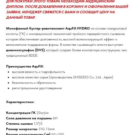
ДЛЯ ПОКУПКИ ЭТОГО ТОВАРА НЕОБХОДИМ МЕДИЦИНСКИЙ
ДИПЛОМ. ПОСЛЕ ДОБАВЛЕНИЯ В КОРЗИНУ И ОФОРМЛЕНИЯ ВАШЕЙ
ЗАЯВКИ, МЕНЕДЖЕР СВЯЖЕТСЯ С ВАМИ И СООБЩИТ ЦЕНУ НА
ДАННЫЙ ТОВАР.
Монофазный бустер-ревитализант AquFill HYDRO
на основе гиалуроновой
кислоты (ГК) c инновационной технологией тройного перекрёстного сшивания,
которая обеспечивает долговечность, высокий волюмизирующий эффект и
великолепное поддержание формы. В качестве сшивающего агента выступает
дивинилсульфон (DVS)
, который создает более компактную конструкцию, чем
традиционный BDDE.
Преимущества AquFill:
высокая вязкость и гидрофильность
высокое качество сырья (производитель SHISEIDO Co., Ltd. , Japan)
безопасность и обратимость
регистрационное удостоверение
Характеристики:
Концентрация ГК
20мг/мл
Сила давления на поршень
6Н
Степень сшивки
1,5*/5
Размер микроиглы
31G 13mm
Размер микрогранулы (㎛)
50~200