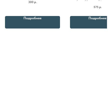
300
р.
водостойкий макияж, очищают и 
575
р.
кожу
Подробнее
Подробнее
8 (982) 297 07 97
8 (982) 277 07 97
Энтузиастов 30Б, Челябинск
Политика
конфиденциальности