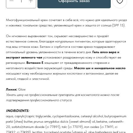
Оформить заказ
Многофункциональный крем сочетает в себе всё, что нужно для идеального ухода
и макияжа: тональное средство, увлажняющий крем и защита от солнца (SPF 15).
Он мгновенно выравнивает тон, скрывает несовершенства и придаёт
естественное сияние, благодаря натуральным пигментам, которые адаптируются
под ваш оттенок кожи. Бетаин и сорбитол в составе крема поддерживают
оптимальный уровень увлажненности в течение всего дня.
Гель алоэ вера и
экстракт зеленого чая
успокаивают раздраженную кожу и способствуют ее
регенерации.
Витамин Е
защищает от преждевременного старения и
негативного воздействия окружающей среды.
Масло ши и миндальное масло
насыщают кожу необходимыми жирными кислотами и витаминами, делая ее
мягкой, гладкой и эластичной.
Линия:
Glow
Узнать цену на профессиональные препараты для косметолога можно после
подтверждения профессионального статуса.
INGRIDIENTS:
aqua, caprylic/capric triglyceride, cyclopentasiloxane, cetearyl alcohol, butyrospermum
parkii (shea) butter, prunus amygdalus dulcis (sweet almond) oil, betaine, ceteareth-
20, sorbitol,titanium dioxide (ci 77891), talc (ci 77019), iron oxides (ci 77491, ci
77492, ci 77499), lecithin, tocopheryl acetate (vitamin e), aloe barbadensis leaf juice,