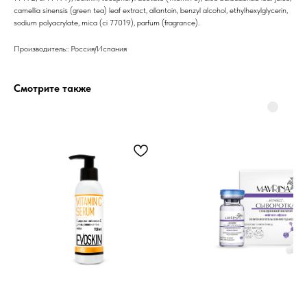
camellia sinensis (green tea) leaf extract, allantoin, benzyl alcohol, ethylhexylglycerin,
sodium polyacrylate, mica (ci 77019), parfum (fragrance).
Производитель:: Россия/Испания
Бренды
Смотрите также
Профессиональная
косметика
Препараты косметолога
Доставка