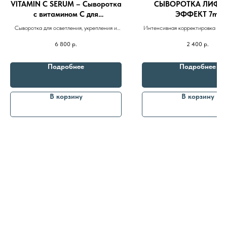
VITAMIN C SERUM – Сыворотка
СЫВОРОТКА ЛИФТИ
с витамином С для
ЭФФЕКТ 7ml
выравнивания тона кожи 150ml
Сыворотка для осветления, укрепления и
Интенсивная корректировка и у
омоложения кожи на основе Витамина С,
глубины морщин
6 800
р.
2 400
р.
Арбутина, Ниацинамида, запатентованных
комплексов, растительных экстрактов и
эфирных масел
Подробнее
Подробнее
В корзину
В корзину
8 (982) 297 07 97
8 (982) 277 07 97
Энтузиастов 30Б, Челябинск