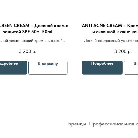
REEN CREAM – Дневной крем с
ANTI ACNE CREAM – Крем
защитой SPF 50+, 50ml
и склонной к акне ко
вной увлажняющий крем с высокой
Легкий ежедневный увлажняю
ью защиты от
UVA, UVВ
и
UVC
лучей,
ухода за жирной и комбиниров
3 200
р.
3 200
р.
Бренды
Профессиональная косметика
Пр
станавливающим и антиоксидантным
также для кожи с проявле
действием
одробнее
Подробнее
В корзину
В 