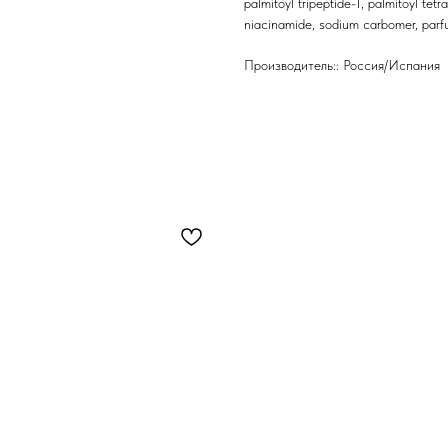
palmitoyl tripeptide-1, palmitoyl tet
niacinamide, sodium carbomer, parfu
Производитель:: Россия/Испания