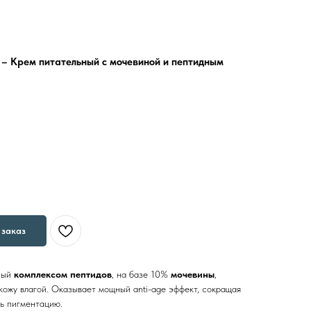
– Крем питательный с мочевиной и пептидным
заказ
нный
комплексом пептидов
, на базе 10%
мочевины
,
кожу влагой. Оказывает мощный anti-age эффект, сокращая
ь пигментацию.