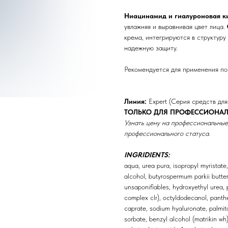
Ниацинамид и гиалуроновая к
увлажняя и выравнивая цвет лица.
крема, интегрируются в структуру
надежную защиту.
Рекомендуется для применения по
Линия:
Expert (Серия средств для
ТОЛЬКО ДЛЯ ПРОФЕССИОНАЛ
Узнать цену на профессиональные
профессионального статуса.
INGRIDIENTS:
aqua, urea pura, isopropyl myristate
alcohol, butyrospermum parkii butter
unsaponifiables, hydroxyethyl urea, 
complex clr), octyldodecanol, panthen
caprate, sodium hyaluronate, palmit
sorbate, benzyl alcohol (matrikin wh