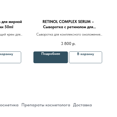
 для жирной
RETINOL COMPLEX SERUM –
жи 50ml
Сыворотка с ретинолом для
омоложения 50ml
щий крем для
Сыворотка для комплексного омоложения
анной кожей, а
кожи на основе 2% ретинола, аминокислот и
3 800
р.
епараты косметолога
Доставка
ниями АКНЕ
запатентованных растительных комплексов
Подробнее
корзину
В корзину