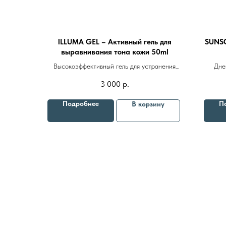
ILLUMA GEL – Активный гель для
SUNSC
выравнивания тона кожи 50ml
Высокоэффективный гель для устранения
Дне
пигментации на основе 9 активных
степен
3 000
р.
осветляющих ингредиентов
с вос
Подробнее
П
В корзину
8 (982) 297 07 97
8 (982) 277 07 97