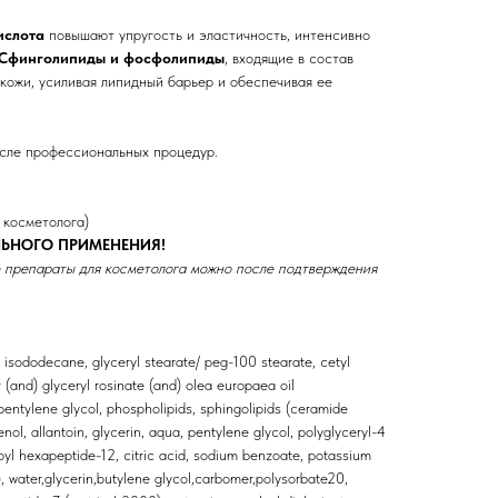
ислота
повышают упругость и эластичность, интенсивно
Сфинголипиды и фосфолипиды
, входящие в состав
 кожи, усиливая липидный барьер и обеспечивая ее
сле профессиональных процедур.
 косметолога)
ЬНОГО ПРИМЕНЕНИЯ!
 препараты для косметолога можно после подтверждения
, isododecane, glyceryl stearate/ peg-100 stearate, cetyl
 (and) glyceryl rosinate (and) olea europaea oil
pentylene glycol, phospholipids, sphingolipids (ceramide
ol, allantoin, glycerin, aqua, pentylene glycol, polyglyceryl-4
oyl hexapeptide-12, citric acid, sodium benzoate, potassium
), water,glycerin,butylene glycol,carbomer,polysorbate20,