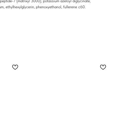
rapeptide-7 (matrixyl 3000), potassium azeloyl diglycinate,
m, ethylhexylglycerin, phenoxyethanol, fullerene c60.