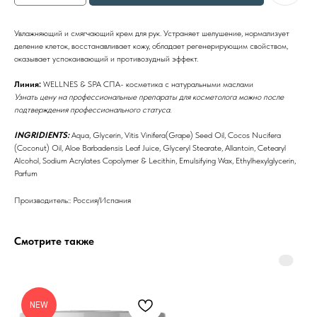
Увлажняющий и смягчающий крем для рук. Устраняет шелушение, нормализует
деление клеток, восстанавливает кожу, обладает регенерирующим свойством,
оказывает успокаивающий и противозудный эффект.
Линия:
WELLNES & SPA СПА- косметика с натуральными маслами
Узнать цену на профессиональные препараты для косметолога можно после
подтверждения профессионального статуса.
INGRIDIENTS:
Aqua, Glycerin, Vitis Vinifera(Grape) Seed Oil, Cocos Nucifera
(Coconut) Oil, Aloe Barbadensis Leaf Juice, Glyceryl Stearate, Allantoin, Cetearyl
Alcohol, Sodium Acrylates Copolymer & Lecithin, Emulsifying Wax, Ethylhexylglycerin,
Parfum
Производитель:: Россия/Испания
Смотрите также
Бренды
NEW