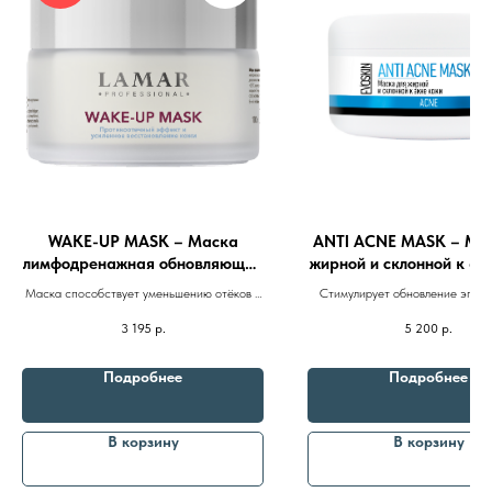
Профессиональная
косметика
Препараты косметолога
Доставка
WAKE-UP MASK – Маска
ANTI ACNE MASK – Мас
лимфодренажная обновляющая
жирной и склонной к ак
с экзосомами и кофеином
250ml
Маска способствует уменьшению отёков и
Стимулирует обновление эпид
100ml
интенсивному восстановлению после
оздоравливает кожу, охлажд
3 195
р.
5 200
р.
косметических процедур
успокаивает раздраженную
Подробнее
Подробнее
В корзину
В корзину