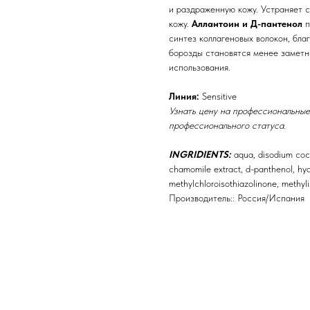
и раздраженную кожу. Устраняет 
кожу.
Аллантоин и Д-пантенол
п
синтез коллагеновых волокон, бла
борозды становятся менее заметн
использования.
Линия:
Sensitive
Узнать цену на профессиональные
профессионального статуса.
INGRIDIENTS:
aqua, disodium сoc
сhamomile extract, d-panthenol, hydr
methylchloroisothiazolinone, methylis
Производитель:: Россия/Испания
Бренды
Профессиональная косметика
Пр