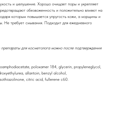
сухость и шелушение. Хорошо очищает поры и укрепляет
редотвращают обезвоженность и положительно влияют на
годаря которым повышается упругость кожи, а морщины и
ы. Не требует смывания. Подходит для ежедневного
 препараты для косметолога можно после подтверждения
oamphodiacetate, poloxamer 184, glycerin, propyleneglycol,
oxyethylurea, allantoin, benzyl alcohol,
othiazolinone, citric acid, fullerene c60.
епараты косметолога
Доставка