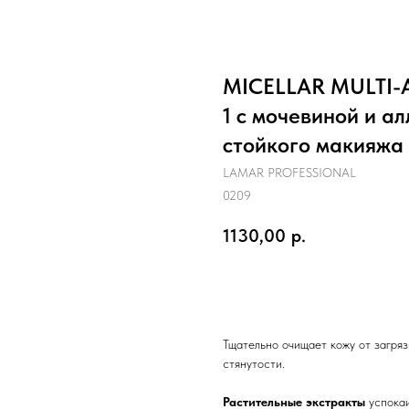
MICELLAR MULTI-A
1 с мочевиной и а
стойкого макияжа
LAMAR PROFESSIONAL
0209
1130,00
р.
Оформить заказ
Тщательно очищает кожу от загряз
стянутости.
Растительные экстракты
успокаи