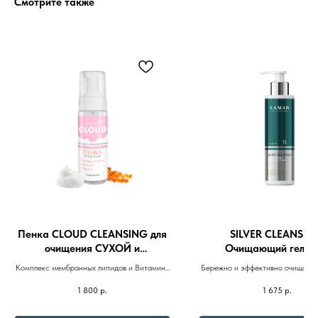
Смотрите также
Бренды
Профессиональная
косметика
Препараты косметолога
Доставка
Пенка CLOUD CLEANSING для
SILVER CLEANSER
очищения СУХОЙ и
Очищающий гель д
ОБЕЗВОЖЕННОЙ кожи лица,
проблемной кожи 2
Комплекс мембранных липидов и Витамина
Бережно и эффективно очищает к
150ml
F восстанавливает и сохраняет
не стягивая и не пересуш
1 800
р.
1 675
р.
гидролипидный барьер. Кожа значительно
увлажняется. Защищает кожный покров от