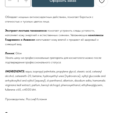
Оформить заказ
Обладает мощным антиоксидантным действием, помогает бороться с
отечностью и тусклым цветом лица.
Экстракт листьев гамамелиса
помогает устранить следы усталости,
наполняет кожу энергией и естественным сиянием. Увлажняющие
комплексы
Гидраванс и Аквасил
напитывают кожу влагой и придают ей здоровый и
сияющий вид.
Линия:
Glow
Узнать цену на профессиональные препараты для косметолога можно после
подтверждения профессионального статуса.
INGRIDIENTS:
aqua, isopropyl palmitate, propylene glycol, stearic acid, cetearyl
alcohol, ceteareth-20, betaine, hydroxyethyl urea (hydrovance), xylityl glucoside and
anhydroxylitol and xylitol (aquaxyl), d-panthenol, allantoin, disodium edta, hamamelis
virginiana leaf extract, parfum, benzyl alchogol, phenoxyethanol, ethylhexylglycerin,
fullerene c60, ci4500 bht.
Производитель:: Россия/Испания