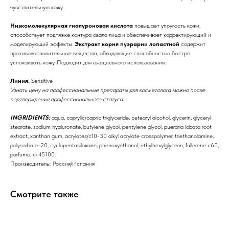
чувствительную кожу.
Низкомолекулярная гиалуроновая кислота
повышает упругость кожи,
Бренды
способствует подтяжке контура овала лица и обеспечивает корректирующий и
моделирующий эффекты.
Экстракт корня пуэрарии лопастной
содержит
Профессиональная
противовоспалительные вещества, обладающие способностью быстро
успокаивать кожу. Подходит для ежедневного использования.
косметика
Линия:
Sensitive
Препараты косметолога
Узнать цену на профессиональные препараты для косметолога можно после
подтверждения профессионального статуса.
Доставка
INGRIDIENTS:
aqua, caprylic/capric triglyceride, cetearyl alcohol, glycerin, glyceryl
stearate, sodium hyaluronate, butylene glycol, pentylene glycol, pueraria lobata root
extract, xanthan gum, acrylates/c10-30 alkyl acrylate crosspolymer, triethanolamine,
polysorbate-20, cyclopentasiloxane, phenoxyethanol, ethylhexylglycerin, fullerene c60,
parfume, ci 45100.
Производитель:: Россия/Испания
Смотрите также