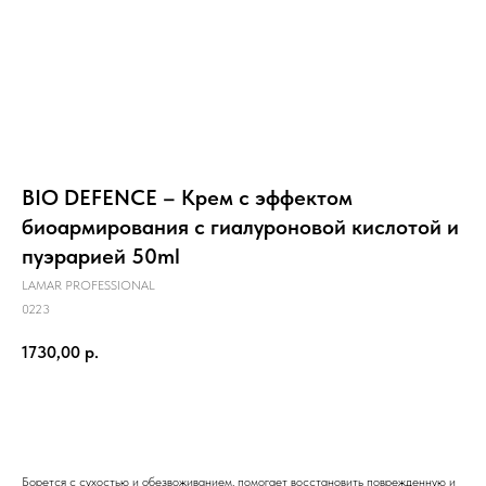
BIO DEFENCE – Крем с эффектом
биоармирования с гиалуроновой кислотой и
пуэрарией 50ml
LAMAR PROFESSIONAL
0223
1730,00
р.
Оформить заказ
Борется с сухостью и обезвоживанием, помогает восстановить поврежденную и