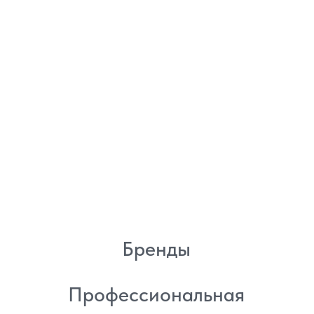
8 (982) 297 07 97
8 (982) 277 07 97
Энтузиастов 30Б, Челябинск
Политика
конфиденциальности