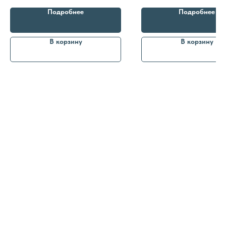
кожи
Подробнее
Подробнее
В корзину
В корзину
8 (982) 297 07 97
8 (982) 277 07 97
Энтузиастов 30Б, Челябинск
Политика
конфиденциальности