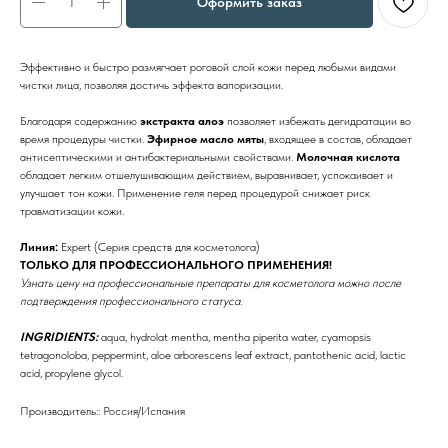
Оформить заказ
Эффективно и быстро размягчает роговой слой кожи перед любыми видами
чистки лица, позволяя достичь эффекта вапоризации.
Благодаря содержанию
экстракта алоэ
позволяет избежать дегидратации во
время процедуры чистки.
Эфирное масло мяты
, входящее в состав, обладает
антисептическими и антибактериальными свойствами.
Молочная кислота
обладает легким отшелушивающим действием, выравнивает, успокаивает и
улучшает тон кожи. Применение геля перед процедурой снижает риск
травматизации кожи.
Линия:
Expert (Серия средств для косметолога)
ТОЛЬКО ДЛЯ ПРОФЕССИОНАЛЬНОГО ПРИМЕНЕНИЯ!
Узнать цену на профессиональные препараты для косметолога можно после
подтверждения профессионального статуса.
INGRIDIENTS:
aqua, hydrolat mentha, mentha piperita water, cyamopsis
tetragonoloba, peppermint, aloe arborescens leaf extract, pantothenic acid, lactic
acid, propylene glycol.
Производитель:: Россия/Испания