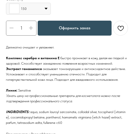
150
Оформить заказ
Деликатно очищает и увлажняет.
Комплекс серебра и витамина Е
быстро проникает в кожу, делая ее гладкой и
здоровой. Способствует замедлению появления возрастных изменений.
Экстракт гамамелиса
оказывает тонизирующее и антиоксидантное действие.
Успокаивает и способствует уменьшению отечности. Подходит для
гиперчувствительной кожи лица. Подходит для ежедневного использования.
Линия:
Sensitive
Узнать цену на профессиональные препараты для косметолога можно после
подтверждения профессионального статуса.
INGRIDIENTS:
aqua, sodium lauroyl sarcosinate, colloidal silver, tocopherol (vitamin
e), cocamidopropyl betaine, panthenol, hamamelis virginiana (witch hazel) extract,
parfum, tetrasodium edta, fullerene c60
Производитель:: Россия/Испания