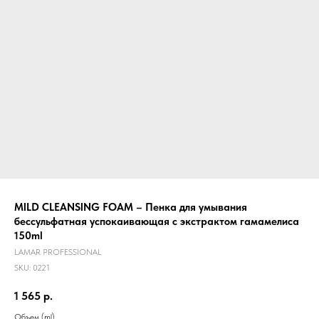
MILD CLEANSING FOAM – Пенка для умывания
бессульфатная успокаивающая с экстрактом гамамелиса
150ml
LAMAR PROFESSIONAL
SKU:
0221
1 565
р.
Объем (ml)