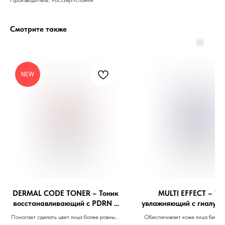
Смотрите также
Бренды
Профессиональная
NEW
косметика
Препараты косметолога
Доставка
DERMAL СОDE TONER – Тоник
MULTI EFFECT – То
восстанавливающий с PDRN и
увлажняющий с гиалуро
центеллой азиатской 200ml
молочной кислотами 
Помогает сделать цвет лица более ровным,
Обеспечивает коже лица береж