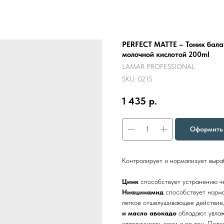
PERFECT MATTE – Тоник бала
молочной кислотой 200ml
LAMAR PROFESSIONAL
SKU:
0215
1 435
р.
Оформить 
Контролирует и нормализует выраб
Цинк
способствует устранению че
Ниацинамид
способствует норм
легкое отшелушивающее действие,
и масло авокадо
обладают увла
эластичность кожи и ее тон. Подх