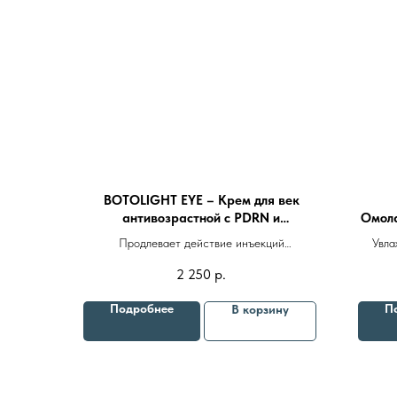
BOTOLIGHT EYE – Крем для век
антивозрастной с PDRN и
Омола
аргирелином 25ml
Продлевает действие инъекций
Увла
ботулотоксина, дренажный эффект
2 250
р.
Подробнее
П
В корзину