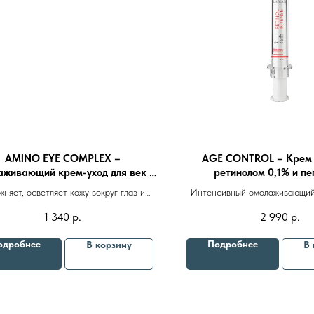
AMINO EYE COMPLEX –
AGE CONTROL – Крем д
живающий крем-уход для век с
ретинолом 0,1% и п
аминокислотами 25ml
миорелаксанта 1
жняет, осветляет кожу вокруг глаз и
Интенсивный омолаживающий 
заполняет мелкие морщины
для борьбы с мимическими
1 340
р.
2 990
р.
темными кругами и пигментац
ощутимый эффект с первого
Бренды
Профессиональная косметика
Пр
одробнее
Подробнее
В корзину
В 