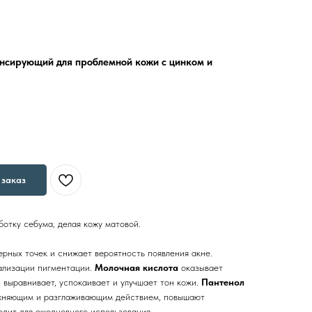
нсирующий для проблемной кожи с цинком и
заказ
отку себума, делая кожу матовой.
рных точек и снижает вероятность появления акне.
ализации пигментации.
Молочная кислота
оказывает
 выравнивает, успокаивает и улучшает тон кожи.
Пантенол
жняющим и разглаживающим действием, повышают
одит для ежедневного использования.