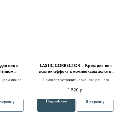
ля век с
LASTIC CORRECTOR – Крем для век
ептидом
ластик-эффект с комплексом золота,
0ml
витамина С и коллагена 25ml
крем для век
Помогает устранить признаки раннего
 морщинами,
старения, «гусиные лапки» и морщины,
1 820
р.
ией оказывает
тёмные круги под глазами
 применения
епараты косметолога
Доставка
Подробнее
корзину
В корзину