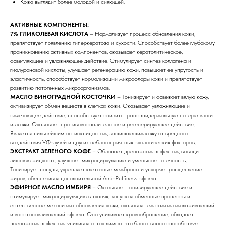
Кожа выглядит более молодой и сияющей.
АКТИВНЫЕ КОМПОНЕНТЫ:
7% ГЛИКОЛЕВАЯ КИСЛОТА
– Нормализует процесс обновления кожи,
препятствует появлению гиперкератоза и сухости. Способствует более глубокому
проникновению активных компонентов, оказывает кератолитическое,
осветляющее и увлажняющее действие. Стимулирует синтез коллагена и
гиалуроновой кислоты, улучшает регенерацию кожи, повышает ее упругость и
эластичность, способствует нормализации микрофлоры кожи и препятствует
развитию патогенных микроорганизмов.
МАСЛО ВИНОГРАДНОЙ КОСТОЧКИ
– Тонизирует и освежает вялую кожу,
активизирует обмен веществ в клетках кожи. Оказывает увлажняющее и
смягчающее действие, способствует снизить трансэпидермальную потерю влаги
из кожи. Оказывает противовоспалительное и регенерирующее действие.
Является сильнейшим антиоксидантом, защищающим кожу от вредного
воздействия УФ-лучей и других неблагоприятных экологических факторов.
ЭКСТРАКТ ЗЕЛЕНОГО КОФЕ
– Обладает дренажным эффектом, выводит
лишнюю жидкость, улучшает микроциркуляцию и уменьшает отечность.
Тонизирует сосуды, укрепляет клеточные мембраны и ускоряет расщепление
жиров, обеспечивая дополнительный Anti-Puffiness эффект.
ЭФИРНОЕ МАСЛО ИМБИРЯ
– Оказывает тонизирующее действие и
стимулирует микроциркуляцию в тканях, запуская обменные процессы и
естественные механизмы обновления кожи, оказывая тем самым омолаживающий
и восстанавливающий эффект. Оно усиливает кровообращение, обладает
дренажным эффектом, усиливая отток лимфы, что благотворно способствует