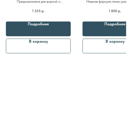
Предназначена для жирной и
Нежная формула пенки разраб
кислотами и цинком 150ml
комбинированной кожи, очищает,
специально для чувствительны
1 555
р.
1 800
р.
способствует сужению пор и матирует
обеспечивает 100% деликатног
Политика
очищения
конфиденциальности
Подробнее
Подробнее
В корзину
В корзину