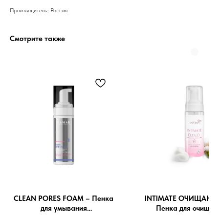
Производитель:: Россия
Смотрите также
8 (982) 297 07 97
8 (982) 277 07 97
СLEAN PORES FOAM – Пенка
INTIMATE ОЧИЩАЮЩ
для умывания
Пенка для очищен
Энтузиастов 30Б, Челябинск
поросуживающая c АНА-
деликатных зон, 15