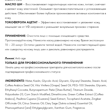
МАСЛО ШИ
– Восстанавливает гидролипидную мантию кожи, питает, смягчает
и делают кожу эластичной. Оказывает противовоспалительное и успокаивающее
действие. Обеспечивает более глубокое проникновение активных компонентов в
кожу.
ТОКОФЕРОЛА АЦЕТАТ
– Эффективно восстанавливает и увлажняет кожу,
защищает ее от УФ излучения и уменьшает визуальные признаки старения.
ПРИМЕНЕНИЕ:
Очистите лицо с помощью очищающего средства.
Бренды
Протонизируйте кожу. Нанесите маску равномерно на кожу. Время экспозиции
10 – 20 минут. Остатки удалите теплой водой. Нанесите соответствующий крем
или сыворотку на кожу лица, шеи и декольте, равномерно распределите.
Профессиональная
косметика
Линия:
Anti-age
ТОЛЬКО ДЛЯ ПРОФЕССИОНАЛЬНОГО ПРИМЕНЕНИЯ!
Узнать цену на профессиональные препараты для косметолога можно после
Препараты косметолога
подтверждения профессионального статуса.
Доставка
INGRIDIENTS:
Water, Kaolin, Glycolic Acid, Glycerin, Glyceryl Stearate, Stearic Acid,
Coffea Arabica Seed Oil, Vitis Vinifera (Grape) Seed Oil, PEG-100 Stearate, Glycerin,
Ethylhexyl Cocoate, Butyrospermum Parkii (Shea Butter), Titanium Dioxide,
Polysorbate-20, Corn Starch Modified, Dimethicone, Green Coffee Extract (Coffea
Arabica), Paullinia Cupana (Guarana) Seed Extract, Tocopherol Acetate, Zingiber
Officinale Oil, Citrus Sinensis Oil, Clary Sage (Salvia sclarea) Essential Oil,
Phenoxyethanol (and) Ethylgexylglycerin, Xanthan Gum, Fragrance.