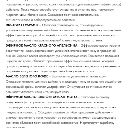
повышению упругости, тонуса кожи и активному подтягивающему (лифтинговому)
действию. Также масло способствует очищению и сужению пор, нормализуя
гидролипидный баланс кожи. Оказывает противовоспалительное,
антисептическое и себорегулирующее действие.
ЭКСТРАКТ ГУАРАНЫ
– Обладает тонизирующим, стимулирующим,
усиливающим энергетический обмен эффектом. Оказывает на кожу лифтинговый
эффект, делая ее упругой и свежей, способствует улучшению метаболических
процессов в коже и подкожно-жировой клетчатке, устраняет оттеки.
ЭФИРНОЕ МАСЛО КРАСНОГО АПЕЛЬСИНА
– Эффективно выравнивает и
осветляет тон кожи, разглаживает, увлажняет, омолаживает кожу и придает ей
сияние. Хорошо влияет на возрастную и увядающую кожу. Тонизирует, повышает
циркуляцию крови, обладает дренажным эффектом, снимает отеки. Ускоряет
процесс регенерации кожи, способствует обновлению эпидермиса, увлажняет и
сохраняет влагу в коже. Нормализует выработку кожного сала.
МАСЛО ЗЕЛЕНОГО КОФЕ
– Великолепно увлажняет и питает кожу.
Оказывает антиоксидантное действие и защищает кожу от вредного воздействия
окружающей среды, включая ультрафиолет. Стимулирует рост новых клеток,
повышает упругость кожи и тонизирует кожу.
ЭФИРНОЕ МАСЛО ШАЛФЕЯ МУСКАТНОГО
– Благодаря высокому
содержания фитогормонов стимулирует восстановление клеток кожи,
стимулирует синтез коллагена, разглаживает мелкие морщинки, придает коже
гладкость и нежность. Обладает сильным антибактериальным действием –
снимает воспаление кожи, ускоряет ее регенерацию, имеет дезодорирующие
свойства, обладает противогрибковой активностью. Нормализует выработку
кожного сала.