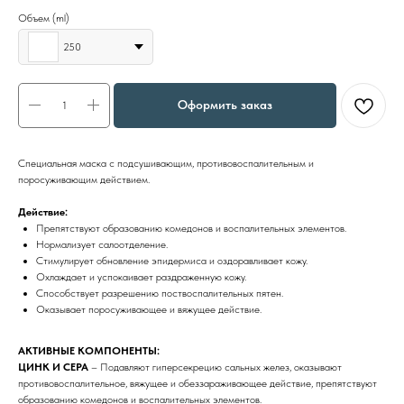
Объем (ml)
250
Оформить заказ
Специальная маска с подсушивающим, противовоспалительным и
поросуживающим действием.
Действие:
Препятствуют образованию комедонов и воспалительных элементов.
Нормализует салоотделение.
Стимулирует обновление эпидермиса и оздоравливает кожу.
Охлаждает и успокаивает раздраженную кожу.
Способствует разрешению поствоспалительных пятен.
Оказывает поросуживающее и вяжущее действие.
АКТИВНЫЕ КОМПОНЕНТЫ:
ЦИНК И СЕРА
– Подавляют гиперсекрецию сальных желез, оказывают
противовоспалительное, вяжущее и обеззараживающее действие, препятствуют
образованию комедонов и воспалительных элементов.