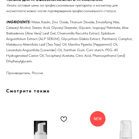
Узнать оптовые цены на профессиональные препараты и косметику для
косметолога можно после подтверждения профессионального статуса.
Профессиональная
косметика
INGRIDIENTS:
Water, Kaolin, Zinc Oxide, Titanium Dioxide, Emulsifying Wax,
Cetearyl Alcohol, Stearic Acid, Glyceryl Stearate, Glycerin, Isopropyl Palmitate, Aloe
Препараты косметолога
Barbadensis (Aloe Vera) Leaf Gel, Chamomilla Recutita Extract, Epilobium
Angustifolium Extract (ALP SEBUM), Glycyrrhiza Glabra Extract, Panthenol, Camphor,
Melaleuca Alternifolia Leaf (Tea Tree) Oil, Mentha Piperita (Peppermint) Oil,
Доставка
Lavandula Angustifolia (Lavender) Oil, Xanthan Gum, Corn starch, PEG-40
Hydrogenated Castor Oil, Tocopheryl Acetate, Citric Acid, Phenoxyethanol (and)
Ethylhexylglycerin.
Производитель:: Россия
Смотрите также
NEW