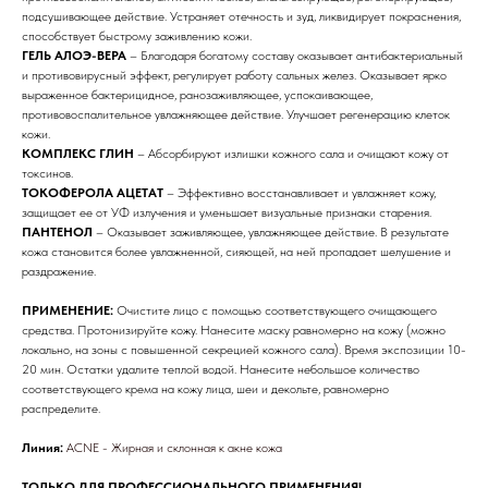
подсушивающее действие. Устраняет отечность и зуд, ликвидирует покраснения,
способствует быстрому заживлению кожи.
ГЕЛЬ АЛОЭ-ВЕРА
– Благодаря богатому составу оказывает антибактериальный
и противовирусный эффект, регулирует работу сальных желез. Оказывает ярко
выраженное бактерицидное, ранозаживляющее, успокаивающее,
противовоспалительное увлажняющее действие. Улучшает регенерацию клеток
кожи.
КОМПЛЕКС ГЛИН
– Абсорбируют излишки кожного сала и очищают кожу от
токсинов.
ТОКОФЕРОЛА АЦЕТАТ
– Эффективно восстанавливает и увлажняет кожу,
защищает ее от УФ излучения и уменьшает визуальные признаки старения.
ПАНТЕНОЛ
– Оказывает заживляющее, увлажняющее действие. В результате
кожа становится более увлажненной, сияющей, на ней пропадает шелушение и
раздражение.
ПРИМЕНЕНИЕ:
Очистите лицо с помощью соответствующего очищающего
средства. Протонизируйте кожу. Нанесите маску равномерно на кожу (можно
локально, на зоны с повышенной секрецией кожного сала). Время экспозиции 10-
20 мин. Остатки удалите теплой водой. Нанесите небольшое количество
соответствующего крема на кожу лица, шеи и декольте, равномерно
распределите.
Линия:
АCNE - Жирная и склонная к акне кожа
Бренды
ТОЛЬКО ДЛЯ ПРОФЕССИОНАЛЬНОГО ПРИМЕНЕНИЯ!