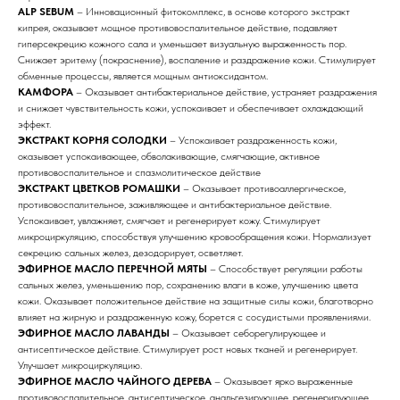
ALP SEBUM
– Инновационный фитокомплекс, в основе которого экстракт
кипрея, оказывает мощное противовоспалительное действие, подавляет
гиперсекрецию кожного сала и уменьшает визуальную выраженность пор.
Снижает эритему (покраснение), воспаление и раздражение кожи. Стимулирует
обменные процессы, является мощным антиоксидантом.
КАМФОРА
– Оказывает антибактериальное действие, устраняет раздражения
и снижает чувствительность кожи, успокаивает и обеспечивает охлаждающий
эффект.
ЭКСТРАКТ КОРНЯ СОЛОДКИ
– Успокаивает раздраженность кожи,
оказывает успокаивающее, обволакивающие, смягчающие, активное
противовоспалительное и спазмолитическое действие
ЭКСТРАКТ ЦВЕТКОВ РОМАШКИ
– Оказывает противоаллергическое,
противовоспалительное, заживляющее и антибактериальное действие.
Успокаивает, увлажняет, смягчает и регенерирует кожу. Стимулирует
микроциркуляцию, способствуя улучшению кровообращения кожи. Нормализует
секрецию сальных желез, дезодорирует, осветляет.
ЭФИРНОЕ МАСЛО ПЕРЕЧНОЙ МЯТЫ
– Способствует регуляции работы
сальных желез, уменьшению пор, сохранению влаги в коже, улучшению цвета
кожи. Оказывает положительное действие на защитные силы кожи, благотворно
влияет на жирную и раздраженную кожу, борется с сосудистыми проявлениями.
ЭФИРНОЕ МАСЛО ЛАВАНДЫ
– Оказывает себорегулирующее и
антисептическое действие. Стимулирует рост новых тканей и регенерирует.
Улучшает микроциркуляцию.
ЭФИРНОЕ МАСЛО ЧАЙНОГО ДЕРЕВА
– Оказывает ярко выраженные
противовоспалительное, антисептическое, анальгезирующее, регенерирующее,