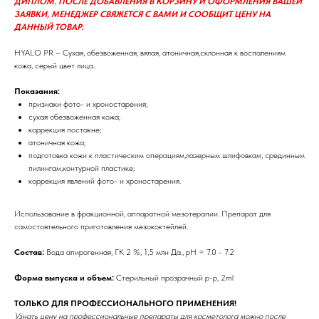
ДИПЛОМ. ПОСЛЕ ДОБАВЛЕНИЯ В КОРЗИНУ И ОФОРМЛЕНИЯ ВАШЕЙ
ЗАЯВКИ, МЕНЕДЖЕР СВЯЖЕТСЯ С ВАМИ И СООБЩИТ ЦЕНУ НА
ДАННЫЙ ТОВАР.
HYALО PR – Сухая, обезвоженная, вялая, атоничная,склонная к воспалениям
кожа, серый цвет лица.
Показания:
признаки фото- и хроностарения;
сухая обезвоженная кожа;
коррекция постакне;
атоничная кожа;
подготовка кожи к пластическим операциям,лазерным шлифовкам, срединным
пилингам,контурной пластике;
коррекция явлений фото- и хроностарения.
Использование в фракционной, аппаратной мезотерапии. Препарат для
самостоятельного приготовления мезококтейлей.
Состав:
Вода апирогенная, ГК 2 %, 1,5 млн Да., pH = 7.0 - 7.2
Форма выпуска и объем:
Стерильный прозрачный р-р, 2ml
ТОЛЬКО ДЛЯ ПРОФЕССИОНАЛЬНОГО ПРИМЕНЕНИЯ!
Узнать цену на профессиональные препараты для косметолога можно после