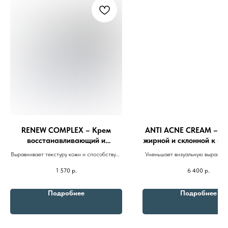
RENEW COMPLEX – Крем
ANTI ACNE CREAM – Кр
восстанавливающий и
жирной и склонной к ак
питательный с маслом
150ml
Выравнивает текстуру кожи и способствует
Уменьшает визуальную выраженн
макадамии и гинкго билоба
разглаживанию мелких морщин.
препятствует появлению зас
100ml
1 570
р.
6 400
р.
воспалений и пигментных п
Подробнее
Подробнее