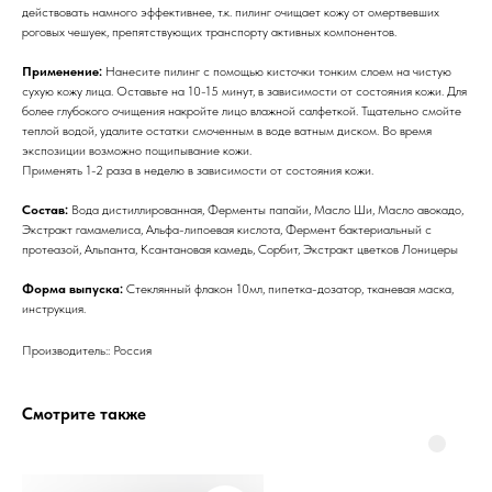
действовать намного эффективнее, т.к. пилинг очищает кожу от омертвевших
роговых чешуек, препятствующих транспорту активных компонентов.
Применение:
Нанесите пилинг с помощью кисточки тонким слоем на чистую
сухую кожу лица. Оставьте на 10-15 минут, в зависимости от состояния кожи. Для
более глубокого очищения накройте лицо влажной салфеткой. Тщательно смойте
теплой водой, удалите остатки смоченным в воде ватным диском. Во время
экспозиции возможно пощипывание кожи.
Применять 1-2 раза в неделю в зависимости от состояния кожи.
Состав:
Вода дистиллированная, Ферменты папайи, Масло Ши, Масло авокадо,
Экстракт гамамелиса, Альфа-липоевая кислота, Фермент бактериальный с
протеазой, Альпанта, Ксантановая камедь, Сорбит, Экстракт цветков Лоницеры
Бренды
Форма выпуска:
Стеклянный флакон 10мл, пипетка-дозатор, тканевая маска,
инструкция.
Профессиональная
Производитель:: Россия
косметика
Смотрите также
Препараты косметолога
Доставка