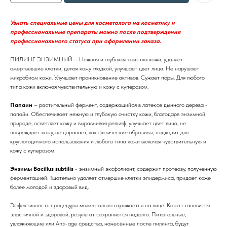
Узнать специальные цены для косметолога на косметику и
профессиональные препараты можно после подтверждения
профессионального статуса при оформлении заказа.
ПИЛИНГ ЭНЗИМНЫЙ – Нежная и глубокая очистка кожи, удаляет
омертвевшие клетки, делая кожу гладкой, улучшает цвет лица. Не нарушает
микробиом кожи. Улучшает проникновение активов. Сужает поры. Для любого
типа кожи включая чувствительную и кожу с куперозом.
Папаин
– растительный фермент, содержащийся в латексе дынного дерева -
папайи. Обеспечивает нежную и глубокую очистку кожи, благодаря энзимной
природе, осветляет кожу и выравнивая рельеф, улучшает цвет лица, не
повреждает кожу, не царапает, как физические абразивы, подходит для
круглогодичного использования и любого типа кожи включая чувствительную и
кожу с куперозом.
Энзимы Bacillus subtilis
- энзимный эксфолиант, содержит протеазу, полученную
ферментацией. Тщательно удаляет отмершие клетки эпидермиса, придает коже
более молодой и здоровый вид.
Эффективность процедуры моментально отражается на лице. Кожа становится
эластичной и здоровой, результат сохраняется надолго. Питательные,
увлажняющие или Anti-age средства, нанесённые после пилинга, будут