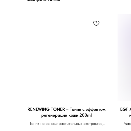
RENEWING TONER – Тоник с эффектом
EGF 
регенерации кожи 200ml
Тоник на основе растительных экстрактов,
Маск
запатентованных и аминокислотных
регене