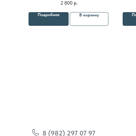
2 800
р.
комплексов, для глубокого увлажнения,
антиоксидантной защиты и регенерации
Подробнее
П
В корзину
кожи
8 (982) 297 07 97
8 (982) 277 07 97
Энтузиастов 30Б, Челябинск
Политика
конфиденциальности