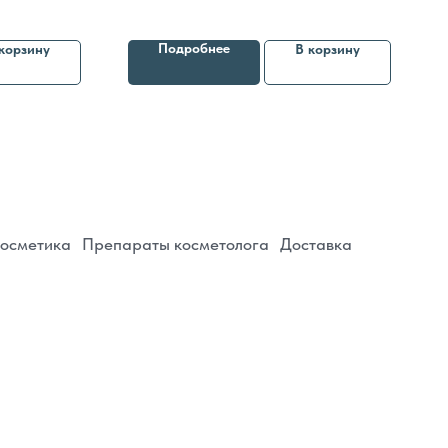
дренирования, осветления и омоложения
епараты косметолога
Доставка
кожи
Подробнее
корзину
В корзину