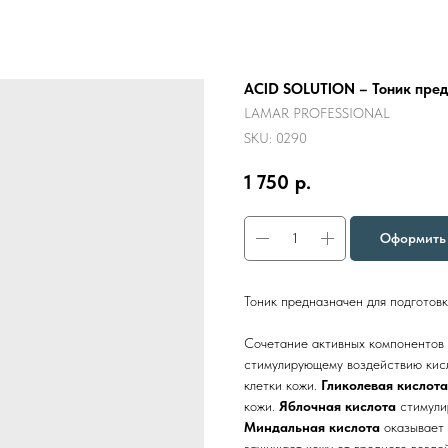
ACID SOLUTION – Тоник пред
LAMAR PROFESSIONAL
SKU:
0290
1 750
р.
Оформить 
Тоник предназначен для подготовк
Сочетание активных компонентов 
стимулирующему воздействию кис
клетки кожи.
Гликолевая кислота
кожи.
Яблочная кислота
стимули
Миндальная кислота
оказывает
защищает кожу от вредного возд