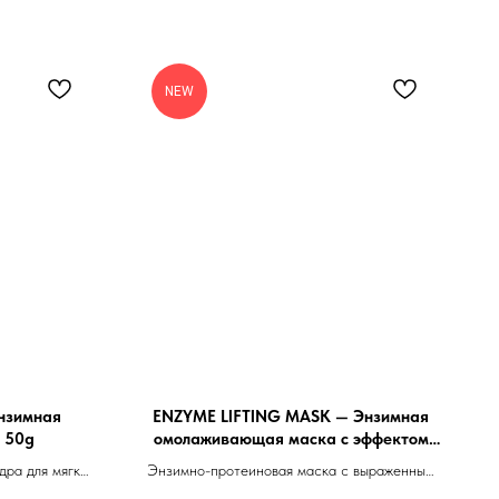
NEW
нзимная
ENZYME LIFTING MASK — Энзимная
 50g
омолаживающая маска с эффектом
лифтинга 120 g
дра для мягкой
Энзимно-протеиновая маска с выраженным
ия кожи
эффектом лифтинга, тонизации,