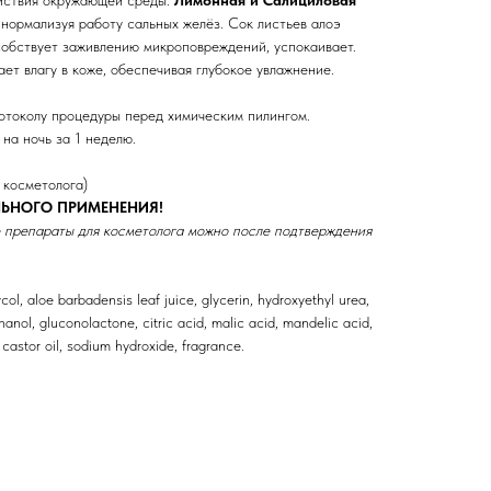
нормализуя работу сальных желёз. Сок листьев алоэ
собствует заживлению микроповреждений, успокаивает.
ет влагу в коже, обеспечивая глубокое увлажнение.
отоколу процедуры перед химическим пилингом.
на ночь за 1 неделю.
 косметолога)
ЬНОГО ПРИМЕНЕНИЯ!
 препараты для косметолога можно после подтверждения
col, aloe barbadensis leaf juice, glycerin, hydroxyethyl urea,
hanol, gluconolactone, citric acid, malic acid, mandelic acid,
castor oil, sodium hydroxide, fragrance.