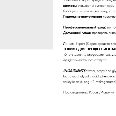
кислоты
очищают и сужают поры, 
барбаденсис увлажняет кожу, спо
Гидроксиэтилмочевина
удержива
Профессиональный уход:
по пр
Домашний уход:
протирать лицо 
Линия:
Expert (Серия средств для
ТОЛЬКО ДЛЯ ПРОФЕССИОНАЛ
Узнать цену на профессиональные
профессионального статуса.
INGRIDIENTS:
water, рropylene gly
lactic acid, glycolic acid, phenoxyet
salicylic acid, peg-40 hydrogenated 
Производитель:: Россия/Испания