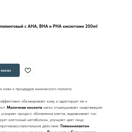
пилинговый с AHA, BHA и PHA кислотами 200ml
заказ
и кожи к процедуре химического пилинга.
эффективно обезжиривает кожу и адаптирует ее к
лот.
Молочная кислота
мягко отшелушивает омертвевшие
ускоряет процесс обновления клеток, выравнивает тон
рует клеточный метаболизм, улучшает цвет лица.
 противовоспалительное действие.
Глюконолактон
ействия окружающей среды.
Лимонная и Салициловая