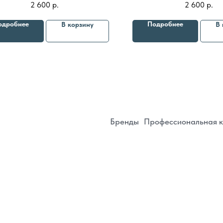
2 600
р.
2 600
р.
солнцем кожи
Бренды
Профессиональная косметика
Пр
одробнее
Подробнее
В корзину
В 