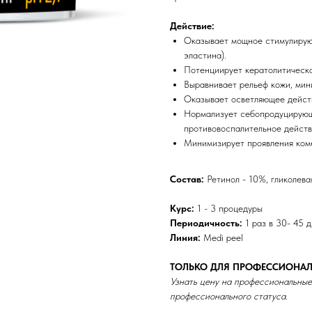
Действие:
Оказывает мощное стимулирую
эластина).
Потенциирует кератолитическо
Выравнивает рельеф кожи, ми
Оказывает осветляющее действ
Нормализует себопродуцирую
противовоспалительное действ
Минимизирует проявления коме
Состав:
Ретинол - 10%, гликолева
Курс:
1 - 3 процедуры
Периодичность:
1 раз в 30- 45 д
Линия:
Medi peel
ТОЛЬКО ДЛЯ ПРОФЕССИОНАЛ
Узнать цену на профессиональные
профессионального статуса.