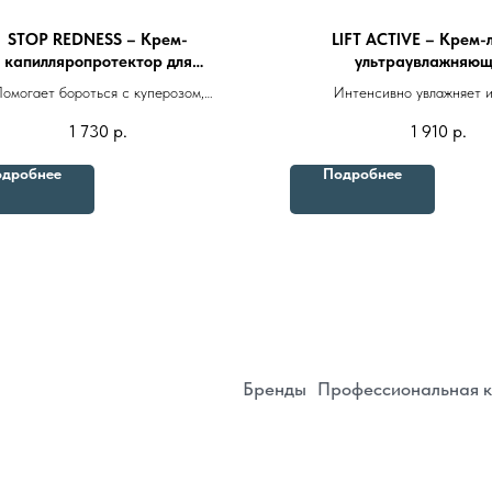
STOP REDNESS – Крем-
LIFT ACTIVE – Крем-
капилляропротектор для
ультраувлажняющ
чувствительной кожи 50ml
мультипептидным комп
омогает бороться с куперозом,
Интенсивно увлажняет и
сфинголипидами 
собствует снижению покраснения,
способствует удержанию влаг
1 730
р.
1 910
р.
Бренды
Профессиональная косметика
Пр
вно увлажняет, тонизирует и смягчает
слоях эпидермиса, не д
кожу
обезвоженности и деги
дробнее
Подробнее