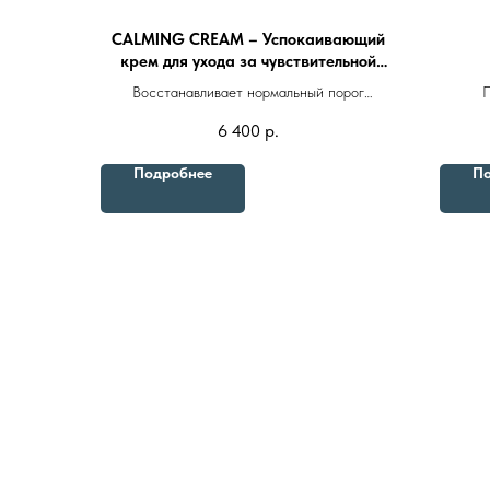
CALMING CREAM – Успокаивающий
крем для ухода за чувствительной
кожей 150ml
Восстанавливает нормальный порог
П
чувствительности кожи и оказывает
спо
6 400
р.
выраженное противовоспалительное и
интенси
антибактериальное действие
Подробнее
По
8 (982) 297 07 97
8 (982) 277 07 97
Энтузиастов 30Б, Челябинск