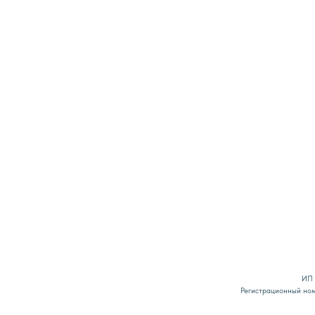
ИП Белянина Дарья Юрь
Регистрационный номер в реестре Роскомн