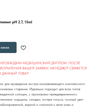
илинг pH 2.7, 15ml
заказ
А НЕОБХОДИМ МЕДИЦИНСКИЙ ДИПЛОМ. ПОСЛЕ
ОФОРМЛЕНИЯ ВАШЕЙ ЗАЯВКИ, МЕНЕДЖЕР СВЯЖЕТСЯ
 ДАННЫЙ ТОВАР.
нг для проведения экстра-омолаживающего комплексного
изнаками старения. Идеально подходит для всех типов
врежденной солнцем, с признаками преждевременного
ениями: морщины, складки, потеря тонуса, тусклый цвет
комбинированной, жирной и склонной к акне кожи и