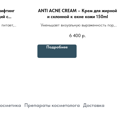
лифтинг
ANTI ACNE CREAM – Крем для жирной
ий с
и склонной к акне кожи 150ml
лексом и
 питает,
Уменьшает визуальную выраженность пор,
50ml
и в глубоких
препятствует появлению застойных
6 400
р.
епараты косметолога
Доставка
опуская
воспалений и пигментных пятен
дратации
Подробнее