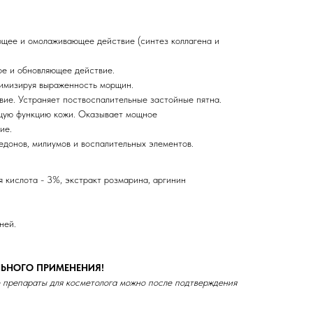
щее и омолаживающее действие (синтез коллагена и
е и обновляющее действие.
нимизируя выраженность морщин.
ие. Устраняет поствоспалительные застойные пятна.
щую функцию кожи. Оказывает мощное
ие.
донов, милиумов и воспалительных элементов.
я кислота - 3%, экстракт розмарина, аргинин
ней.
ЬНОГО ПРИМЕНЕНИЯ!
 препараты для косметолога можно после подтверждения