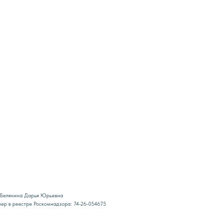
евна
адзора: 74-26-054675