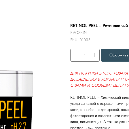
RETINOL PEEL – Ретиноловый п
EVOSKIN
SKU:
01005
Оформить 
ДЛЯ ПОКУПКИ ЭТОГО ТОВАР
ДОБАВЛЕНИЯ В КОРЗИНУ И 
С ВАМИ И СООБЩИТ ЦЕНУ НА
RETINOL PEEL – Химический пили
ухода за кожей с выраженными пр
кожи, а особенно для зрелой, по
фотостарения и возрастными измен
лица, пигментация. А так же для 
проявлениями постакне.