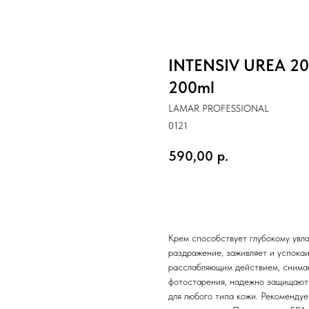
INTENSIV UREA 20
200ml
LAMAR PROFESSIONAL
0121
590,00
р.
Оформить заказ
Крем способствует глубокому увл
раздражение, заживляет и успокаи
расслабляющим действием, снимае
фотостарения, надежно защищают 
для любого типа кожи. Рекоменду