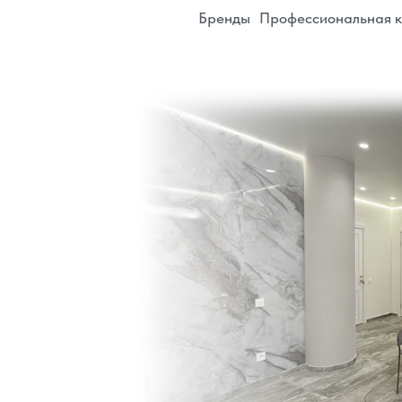
ИП Белянина Дарья Юрь
Регистрационный номер в реестре Роскомн