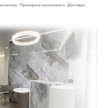
евна
адзора: 74-26-054675