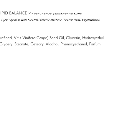
ID BALANCE Интенсивное увлажнение кожи
 препараты для косметолога можно после подтверждения
efined, Vitis Vinifera(Grape) Seed Oil, Glycerin, Hydroxyethyl
Glyceryl Stearate, Cetearyl Alcohol, Phenoxyethanol, Parfum
епараты косметолога
Доставка