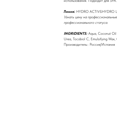
использования. Подходит для SPA.
Линия:
HYDRO ACTIV&HYDRO LIP
Узнать цену на профессиональные
профессионального статуса.
INGRIDIENTS:
Aqua, Coconut Oil r
Urea, Tocobiol C, Emulsifying Wax, 
Производитель:: Россия/Испания
Бренды
Профессиональная косметика
Пр