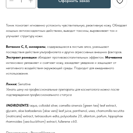
Оформить заказ
Тоник помогает мгновенно успокоить чувствительную, реактивную кожу. Обладает
мощным антиоксидантным действием, выводит токсины, выравнивает тон и
улучшает структуру кожи.
Витамин C, E, минералы
, содержащиеся в листьях алоэ, уменьшают
последствия действия ультрафиолета и других агрессивных внешних факторов.
Экстракт ромашки
обладает противовоспалительным эффектом.
Мочевина
интенсивно увлажняет и смягчает кожу, замедляет увядание и защищает от
негативного воздействия окружающей среды. Подходит для ежедневного
использования.
Линия:
Sensitive
Узнать цену на профессиональные препараты для косметолога можно после
подтверждения профессионального статуса.
INGRIDIENTS:
aqua, colloidal silver, camellia sinensis (green tea) leaf extract,
glycerin, aloe barbadensis (aloe vera) leaf juice, panthenol, urea, chamomilla recutita
(matricaria) extract, tetrasodium edta, polysorbate 20, allantoin, parfum, hippophae
rhamnoides (sea buckthorn) extract, fullerene c60.
Производитель:: Россия/Испания