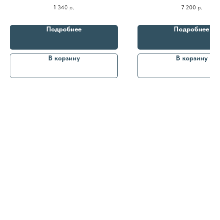
заполняет мелкие морщины
происходит выравнивание релье
1 340
р.
7 200
р.
морщинки становятся менее з
Подробнее
Подробнее
В корзину
В корзину
8 (982) 297 07 97
8 (982) 277 07 97
Энтузиастов 30Б, Челябинск
Политика
конфиденциальности