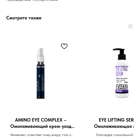
Смотрите также
Бренды
Профессиональная
косметика
Препараты косметолога
Доставка
AMINO EYE COMPLEX –
EYE LIFTING SERU
Омолаживающий крем-уход
Омолаживающая лиф
для век с аминокислотами 25ml
сыворотка для кожи в
Увлажняет, осветляет кожу вокруг глаз и
Благодаря специальной тек
глаз 150 ml