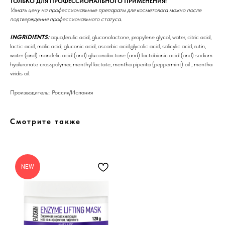
ТОЛЬКО ДЛЯ ПРОФЕССИОНАЛЬНОГО ПРИМЕНЕНИЯ!
Узнать цену на профессиональные препараты для косметолога можно после
подтверждения профессионального статуса.
INGRIDIENTS:
aqua,ferulic acid, gluconolactone, propylene glycol, water, citric acid,
lactic acid, malic acid, gluconic acid, ascorbic acid,glycolic acid, salicylic acid, rutin,
water (and) mandelic acid (and) gluconolactone (and) lactobionic acid (and) sodium
hyaluronate crosspolymer, menthyl lactate, mentha piperita (peppermint) oil , mentha
viridis oil.
Производитель:: Россия/Испания
Бренды
Смотрите также
Профессиональная
косметика
Препараты косметолога
NEW
Доставка