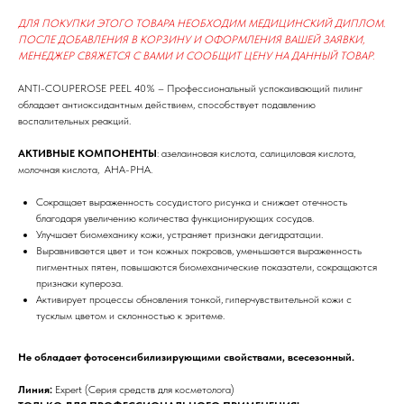
ДЛЯ ПОКУПКИ ЭТОГО ТОВАРА НЕОБХОДИМ МЕДИЦИНСКИЙ ДИПЛОМ.
ПОСЛЕ ДОБАВЛЕНИЯ В КОРЗИНУ И ОФОРМЛЕНИЯ ВАШЕЙ ЗАЯВКИ,
МЕНЕДЖЕР СВЯЖЕТСЯ С ВАМИ И СООБЩИТ ЦЕНУ НА ДАННЫЙ ТОВАР.
ANTI-COUPEROSE PEEL 40% – Профессиональный успокаивающий пилинг
обладает антиоксидантным действием, способствует подавлению
воспалительных реакций.
АКТИВНЫЕ КОМПОНЕНТЫ
: азелаиновая кислота, салициловая кислота,
молочная кислота, AHA-PHA.
Сокращает выраженность сосудистого рисунка и снижает отечность
благодаря увеличению количества функционирующих сосудов.
Улучшает биомеханику кожи, устраняет признаки дегидратации.
Выравнивается цвет и тон кожных покровов, уменьшается выраженность
пигментных пятен, повышаются биомеханические показатели, сокращаются
признаки купероза.
Активирует процессы обновления тонкой, гиперчувствительной кожи с
тусклым цветом и склонностью к эритеме.
Не обладает фотосенсибилизирующими свойствами, всесезонный.
Линия:
Expert (Серия средств для косметолога)