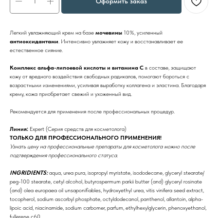
Оформить заказ
Легкий увлажняющий крем на базе
мочевины
10%, усиленный
антиоксидантами
. Интенсивно увлажняет кожу и восстанавливает ее
естественное сияние.
Комплекс альфа-липоевой кислоты и витамина С
в составе, защищают
кожу от вредного воздействия свободных радикалов, помогают бороться с
возрастными изменениями, усиливая выработку коллагена и эластина. Благодаря
крему, кожа приобретает свежий и ухоженный вид.
Рекомендуется для применения после профессиональных процедур.
Линия:
Expert (Серия средств для косметолога)
ТОЛЬКО ДЛЯ ПРОФЕССИОНАЛЬНОГО ПРИМЕНЕНИЯ!
Узнать цену на профессиональные препараты для косметолога можно после
подтверждения профессионального статуса.
INGRIDIENTS:
aqua, urea pura, isopropyl myristate, isododecane, glyceryl stearate/
peg-100 stearate, cetyl alcohol, butyrospermum parkii butter (and) glyceryl rosinate
(and) olea europaea oil unsaponifiables, hydroxyethyl urea, vitis vinifera seed extract,
tocopherol, sodium ascorbyl phosphate, octyldodecanol, panthenol, allantoin, alpha-
lipoic acid, niacinamide, sodium carbomer, parfum, ethylhexylglycerin, phenoxyethanol,
fullerene c60.