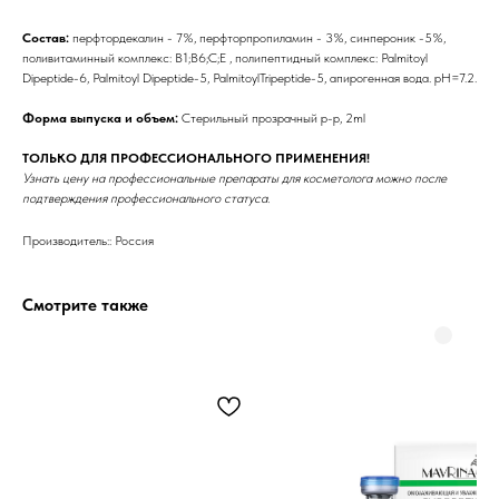
Состав:
перфтордекалин - 7%, перфторпропиламин - 3%, синпероник -5%,
поливитаминный комплекс: В1;В6;С;Е , полипептидный комплекс: Palmitoyl
Dipeptide-6, Palmitoyl Dipeptide-5, PalmitoylTripeptide-5, апирогенная вода. рН=7.2.
Форма выпуска и объем:
Стерильный прозрачный р-р, 2ml
ТОЛЬКО ДЛЯ ПРОФЕССИОНАЛЬНОГО ПРИМЕНЕНИЯ!
Узнать цену на профессиональные препараты для косметолога можно после
подтверждения профессионального статуса.
Бренды
Производитель:: Россия
Профессиональная
косметика
Смотрите также
Препараты косметолога
Доставка