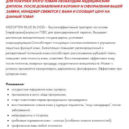
ДЛЯ ПОКУПКИ ЭТОГО ТОВАРА НЕОБХОДИМ МЕДИЦИНСКИЙ
ДИПЛОМ. ПОСЛЕ ДОБАВЛЕНИЯ В КОРЗИНУ И ОФОРМЛЕНИЯ ВАШЕЙ
ЗАЯВКИ, МЕНЕДЖЕР СВЯЖЕТСЯ С ВАМИ И СООБЩИТ ЦЕНУ НА
ДАННЫЙ ТОВАР.
MEZOFTEM BLUE BLOOD – Высокоэффективный препарат на основе
(перфторана)эмульсии ПФС для трансдермальной терапии. Вызывает
длительную вазодилатацию сосудов дермы, усиливает
микроциркуляцию.Способствует стимуляции синтеза коллагена и улучшению
защитных функций кожи. Значительно повышает регенирационный и
репаративный потенциал кожи,способствует рассасыванию рубцовой ткани,
повышает эластичность кожи, осветляет. Восстановливает эффективно кожу
после пилингов, лазерных процедур, хирургических вмешательств. Может с
успехом применятся мезороллером, дермапеном, фонофорезом. Эффективен при
куперозе кожи.
Показания:
сосудистые нарушения кожи, купероз;
применение в анти-эйдж программах;
старт подготовка перед армирующими процедурами;
восстановление сияния кожи у курящих пациенток, “лицо менеджера”, после
заболеваний;
нейродермиты и псориаз;
грибковые поражения кожи - микозы (особенно нижних конечностей);
трофические язвы любой этиологии