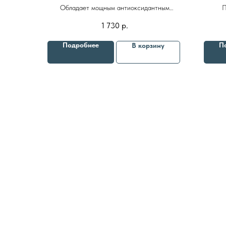
гамамелиса 100 ml
ник
Обладает мощным антиоксидантным
П
действием, помогает бороться с отечностью
п
1 730
р.
и тусклым цветом лица
Подробнее
П
В корзину
8 (982) 297 07 97
8 (982) 277 07 97
Энтузиастов 30Б, Челябинск
Политика
конфиденциальности