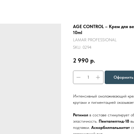
AGE CONTROL – Крем для век
10ml
LAMAR PROFESSIONAL
SKU:
0294
2 990
р.
Оформить 
Интенсивный омолаживающий крем
кругами и пигментацией оказывае
Ретинол
в составе стимулирует об
эластичность.
Пентапептид-18
в
подтяжки.
Аскорбилпальмитат
сп
отдохнувший вид.