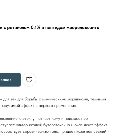
 с ретинолом 0,1% и пептидом миорелаксанта
заказ
 для век для борьбы с мимическими морщинами, темными
т ощутимый эффект с первого применения.
новление клеток, уплотняет кожу и повышает ее
ыступает альтернативой бутолотоксина и оказывает эффект
особствует выравниванию тона, придает коже век свежий и