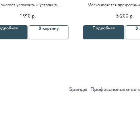
отинамидом и троксерутином
омогает успокоить и устранить
Маска является прекрасным
100ml
окраснение и раздражение кожи
придающим гладкость и мяг
1 910
р.
5 200
р.
восстанавливая увлажненност
Бренды
Профессиональная косметика
Пр
эластичность поврежденной 
одробнее
Подробнее
В корзину
В 