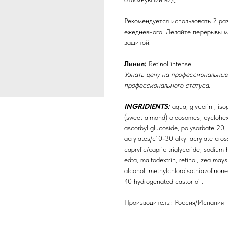
Рекомендуется использовать 2 ра
ежедневного. Делайте перерывы м
защитой.
Линия:
Retinol intense
Узнать цену на профессиональные
профессионального статуса.
INGRIDIENTS:
aqua, glycerin , is
(sweet almond) oleosomes, cyclohexa
ascorbyl glucoside, polysorbate 20, 
acrylates/c10-30 alkyl acrylate cross
caprylic/capric triglyceride, sodium
edta, maltodextrin, retinol, zea mays
alcohol, methylchloroisothiazolinone
40 hydrogenated castor oil.
Производитель:: Россия/Испания