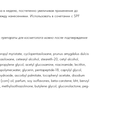
за в неделю, постепенно увеличивая применение до
ежду нанесениями. Использовать в сочетании с SPF
 препараты для косметолога можно после подтверждения
opropyl myristate, cyclopentasiloxane, prunus amygdalus dulcis
siloxane, cetearyl alcohol, steareth-20, cetyl alcohol,
propylene glycol, acetyl glucosamine, niacinamide, lecithin,
polymer,water, glycerin, pentapeptide-18, caprylyl glycol,
 hydroxide, ascorbyl palmitate, tocopheryl acetate, disodium
 (corn) oil, parfum, soy isoflavones, beta-carotene, bht, benzyl
, methylisothiazolinone, butylene glycol, gluconolactone, peg-