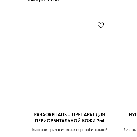
PARAORBITALIS – ПРЕПАРАТ ДЛЯ
HY
ПЕРИОРБИТАЛЬНОЙ КОЖИ 2ml
Быстрое придания коже периорбитальной
Основн
области здорового вида, темные круги под