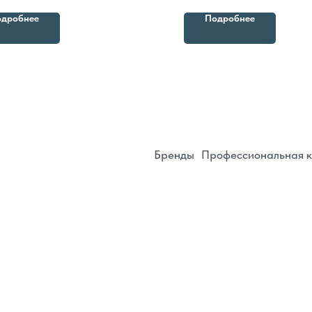
Бренды
Профессиональная косметика
Пр
свойством стимулировать л
дробнее
Подробнее
укрепляет стенку со
ИП Белянина Дарья Юрь