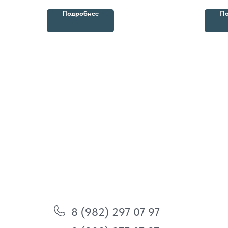
глазами
Подробнее
По
8 (982) 297 07 97
8 (982) 277 07 97
Энтузиастов 30Б, Челябинск
Политика
конфиденциальности