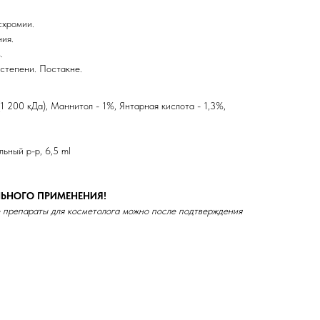
схромии.
ия.
.
 степени. Постакне.
1 200 кДа), Маннитол - 1%, Янтарная кислота - 1,3%,
ьный р-р, 6,5 ml
ЬНОГО ПРИМЕНЕНИЯ!
 препараты для косметолога можно после подтверждения