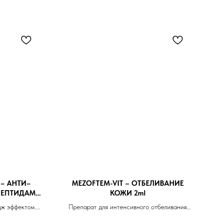
 – АНТИ–
MEZOFTEM-VIT – ОТБЕЛИВАНИЕ
ПЕПТИДАМИ
КОЖИ 2ml
дж эффектом.
Препарат для интенсивного отбеливания
ку,обладает
кожи,обладает активной детоксикацией,