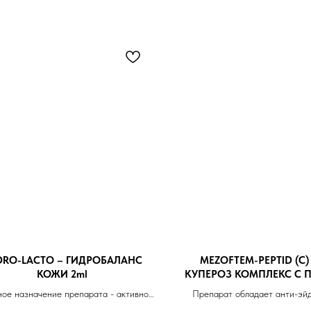
DRO-LACTO – ГИДРОБАЛАНС
MEZOFTEM-PEPTID (C)
КОЖИ 2ml
КУПЕРОЗ КОМПЛЕКС С 
2ml
ое назначение препарата - активное
Препарат обладает анти-эй
и быстрое увлажнение кожи
Значительно улучшает трофи