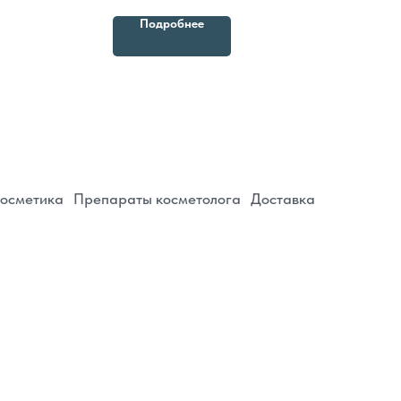
епараты косметолога
Доставка
имфодренаж,
оказывает мощное омолаживающее действие
Подробнее
судов
на кожу
евна